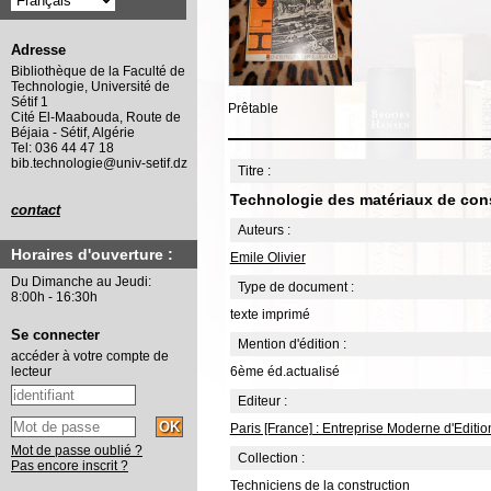
Adresse
Bibliothèque de la Faculté de
Technologie, Université de
Sétif 1
Prêtable
Cité El-Maabouda, Route de
Béjaia - Sétif, Algérie
Tel: 036 44 47 18
bib.technologie@univ-setif.dz
Titre :
Technologie des matériaux de con
contact
Auteurs :
Horaires d'ouverture :
Emile Olivier
Du Dimanche au Jeudi:
Type de document :
8:00h - 16:30h
texte imprimé
Se connecter
Mention d'édition :
accéder à votre compte de
6ème éd.actualisé
lecteur
Editeur :
Paris [France] : Entreprise Moderne d'Editio
Mot de passe oublié ?
Collection :
Pas encore inscrit ?
Techniciens de la construction