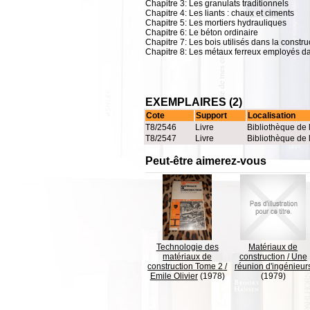
Chapitre 3: Les granulats traditionnels
Chapitre 4: Les liants : chaux et ciments
Chapitre 5: Les mortiers hydrauliques
Chapitre 6: Le béton ordinaire
Chapitre 7: Les bois utilisés dans la constru
Chapitre 8: Les métaux ferreux employés da
EXEMPLAIRES (2)
Cote
Support
Localisation
T8/2546
Livre
Bibliothèque de 
T8/2547
Livre
Bibliothèque de 
Peut-être aimerez-vous
Technologie des
Matériaux de
matériaux de
construction
/
Une
construction Tome 2
/
réunion d'ingénieur
Emile Olivier
(1978)
(1979)