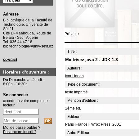
Adresse
Bibliothèque de la Faculté de
Technologie, Université de
Sétif 1
Cité El-Maabouda, Route de
Prêtable
Béjaia - Sétif, Algérie
Tel: 036 44 47 18
bib.technologie@univ-setif.dz
Titre :
Maitrisez java 2 : JDK 1.3
contact
Auteurs :
Horaires d'ouverture :
Ivor Horton
Du Dimanche au Jeudi:
8:00h - 16:30h
Type de document :
texte imprimé
Se connecter
Mention d'édition :
accéder à votre compte de
lecteur
2ème éd.
Editeur :
Paris [France] : Wrox Press
, 2001
Mot de passe oublié ?
Pas encore inscrit ?
Autre Editeur :