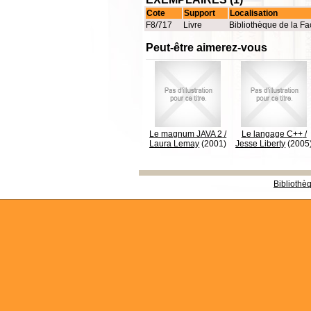
Cote
Support
Localisation
F8/717
Livre
Bibliothèque de la Fa
Peut-être aimerez-vous
Le magnum JAVA 2
/
Le langage C++
/
Laura Lemay
(2001)
Jesse Liberty
(2005
Bibliothè