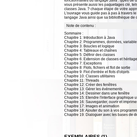
fonctionnalités du langage Java : types de d
vous présente aussi les paquetages clé, tels 
classes Java. ? chaque étape de votre appre
L'ouvrage vous guide pas à pas à travers le 
langage Java ainsi que sa bibliothèque de 
Note de contenu :
Sommaire :
Chapitre 1: Introduction à Java
Chapitre 2: Programmes, données, variables
Chapitre 3: Boucles et logique
Chapitre 4: Tableaux et chaînes
Chapitre 5: Définir des classes
Chapitre 6: Extension de classes et héritag
Chapitre 7: Exceptions
Chapitre 8: Flots, fichiers et flot de sortie
Chapitre 9: Flot d'entrée et flots d'objets
Chapitre 10: Classes utilitaires
Chapitre 11: Threads
Chapitre 12: Créer des fenêtres
Chapitre 13: Gérer les évènements
Chapitre 14: Dessiner dans une fenêtre
Chapitre 15: Etendre l'interface graphique ut
Chapitre 16: Sauvegarder, ouvrir et imprim
Chapitre 17: Images et animation
Chapitre 18: Ajouter du son à vos program
Chapitre 19: Dialoguer avec les bases de 
EXEMPLAIRES (1)