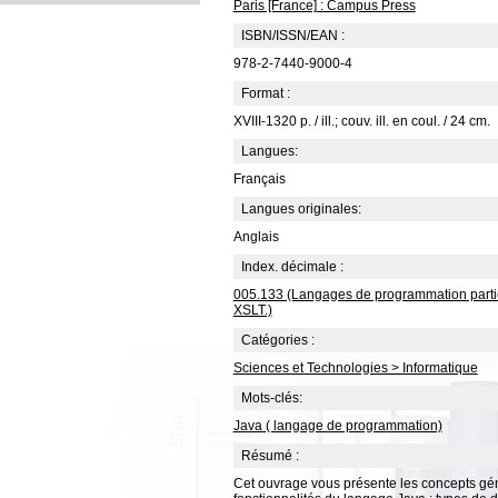
Paris [France] : Campus Press
ISBN/ISSN/EAN :
978-2-7440-9000-4
Format :
XVIII-1320 p. / ill.; couv. ill. en coul. / 24 cm.
Langues:
Français
Langues originales:
Anglais
Index. décimale :
005.133 (Langages de programmation particu
XSLT.)
Catégories :
Sciences et Technologies > Informatique
Mots-clés:
Java ( langage de programmation)
Résumé :
Cet ouvrage vous présente les concepts géné