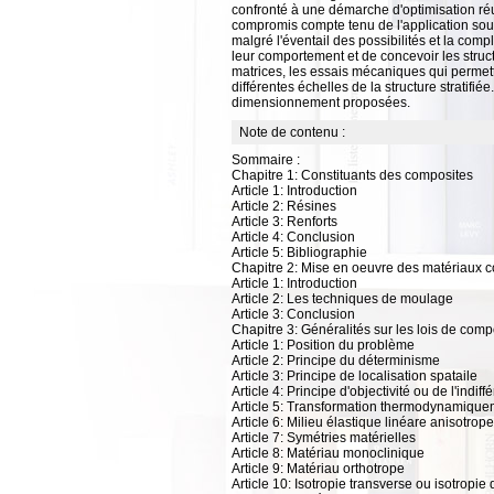
confronté à une démarche d'optimisation réu
compromis compte tenu de l'application souha
malgré l'éventail des possibilités et la comp
leur comportement et de concevoir les structu
matrices, les essais mécaniques qui permett
différentes échelles de la structure stratifi
dimensionnement proposées.
Note de contenu :
Sommaire :
Chapitre 1: Constituants des composites
Article 1: Introduction
Article 2: Résines
Article 3: Renforts
Article 4: Conclusion
Article 5: Bibliographie
Chapitre 2: Mise en oeuvre des matériaux 
Article 1: Introduction
Article 2: Les techniques de moulage
Article 3: Conclusion
Chapitre 3: Généralités sur les lois de com
Article 1: Position du problème
Article 2: Principe du déterminisme
Article 3: Principe de localisation spataile
Article 4: Principe d'objectivité ou de l'indif
Article 5: Transformation thermodynamique
Article 6: Milieu élastique linéare anisotrope
Article 7: Symétries matérielles
Article 8: Matériau monoclinique
Article 9: Matériau orthotrope
Article 10: Isotropie transverse ou isotropie 