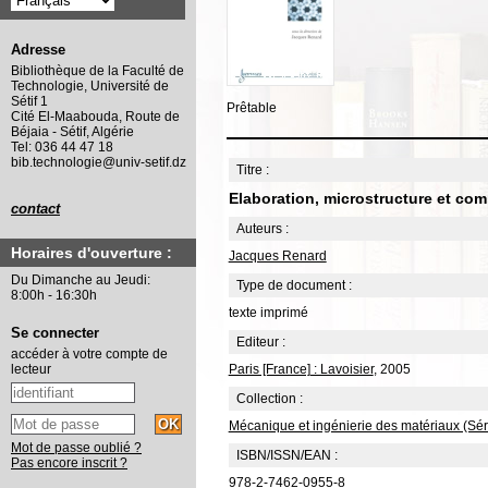
Adresse
Bibliothèque de la Faculté de
Technologie, Université de
Sétif 1
Prêtable
Cité El-Maabouda, Route de
Béjaia - Sétif, Algérie
Tel: 036 44 47 18
bib.technologie@univ-setif.dz
Titre :
Elaboration, microstructure et co
contact
Auteurs :
Horaires d'ouverture :
Jacques Renard
Du Dimanche au Jeudi:
Type de document :
8:00h - 16:30h
texte imprimé
Se connecter
Editeur :
accéder à votre compte de
Paris [France] : Lavoisier
, 2005
lecteur
Collection :
Mécanique et ingénierie des matériaux (Sér
Mot de passe oublié ?
ISBN/ISSN/EAN :
Pas encore inscrit ?
978-2-7462-0955-8