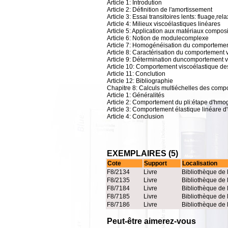
Article 1: Introdution
Article 2: Définition de l'amortissement
Article 3: Essai transitoires lents: fluage,rel
Article 4: Milieux viscoélastiques linéares
Article 5: Application aux matériaux compos
Article 6: Notion de modulecomplexe
Article 7: Homogénéisation du comportemen
Article 8: Caractérisation du comportement
Article 9: Détermination duncomportement v
Article 10: Comportement viscoélastique des 
Article 11: Conclution
Article 12: Bibliographie
Chapitre 8: Calculs multiéchelles des compos
Article 1: Généralités
Article 2: Comportement du pli:étape d'hmo
Article 3: Comportement élastique linéare d'
Article 4: Conclusion
EXEMPLAIRES (5)
Cote
Support
Localisation
F8/2134
Livre
Bibliothèque de 
F8/2135
Livre
Bibliothèque de 
F8/7184
Livre
Bibliothèque de 
F8/7185
Livre
Bibliothèque de 
F8/7186
Livre
Bibliothèque de 
Peut-être aimerez-vous