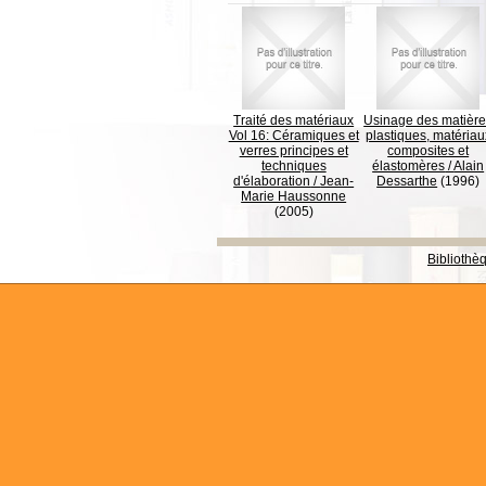
Traité des matériaux
Usinage des matièr
Vol 16: Céramiques et
plastiques, matériau
verres principes et
composites et
techniques
élastomères
/
Alain
d'élaboration
/
Jean-
Dessarthe
(1996)
Marie Haussonne
(2005)
Bibliothè