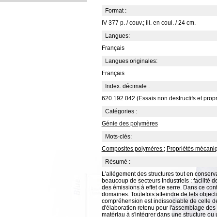
Format :
IV-377 p. / couv.; ill. en coul. / 24 cm.
Langues:
Français
Langues originales:
Français
Index. décimale :
620.192 042 (Essais non destructifs et propr
Catégories :
Génie des polymères
Mots-clés:
Composites polymères
;
Propriétés mécan
Résumé :
L'allégement des structures tout en conser
beaucoup de secteurs industriels : facilité 
des émissions à effet de serre. Dans ce co
domaines. Toutefois atteindre de tels objec
compréhension est indissociable de celle de 
d'élaboration retenu pour l'assemblage des 
matériau à s'intégrer dans une structure ou