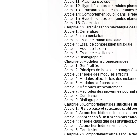
Article 11: Matériau isotrope
Article 12: Hypothèse des contraintes plane
Article 13: Ttransformation des contraintes 
Article 14: Comportement du pli dans le repè
Article 15: Hypothèse des contraintes plan
Article 16: Conclusion
Chapitre 4: Caractérisation mécanique des
Article 1: Généralités
Article 2: Intrumentation
Article 3: Essai de tration uniaxiale
Article 4: Essai de compression uniaxiale
Article 5: Essai de flexion
Article 6: Essai de cisaillement
Article 7: Bibliographie
Chapitre 5: Modèles micromécaniques
Article 1: Généralités
Article 2: Principes de base en homogénéis
Article 3: Théorie des modules effectifs
Article 4: Modules effectifs: lois des mélang
Article 5: Modèles self-consistent
Article 6: Méthodes d'encadrement
Article 7: Méthodes des moyennes pourmili
Article 8: Conclusion
Article 9: Bibliographie
Chapitre 6: Comportement des structures str
Article 1: Plis de base et structures stratifié
Article 2: Approches bidimensinnelles du pr
Article 3: Application à un film compris ent
Article 4: Théorie classique des stratifiés(Lo
Article 5: Approches tridimensinnelles
Article 6: Conclusion
Chapitre 7: Comportement viscélastique de