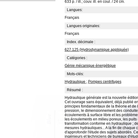
633 p. / ill.; couv. ill. en coul. / 24 cm.
Langues:
Français
Langues originales:
Français
Index. décimale :
627.125 (Hydrodynamique appliquée)
Catégories :
Génie mécanique énergétique
Mots-clés:
Hydraulique
;
Pompes centrifuges
Résumé :
Hydraulique générale est la nouvelle éditio
Cet ouvrage sans équivalent, déjà publié en
principes fondamentaux de la théorie et de 
pression, le dimensionnement des conduites, 
écoulements à surface libre et les problèmes 
les écoulements en milieu poreux, les puits 
transformation conforme en hydraulique ; de
mesures hydrauliques... A la fin de chaque 
d'approfondir l'étude des sujets abordés. Ce
ingénieurs et techniciens de bureaux d'étude