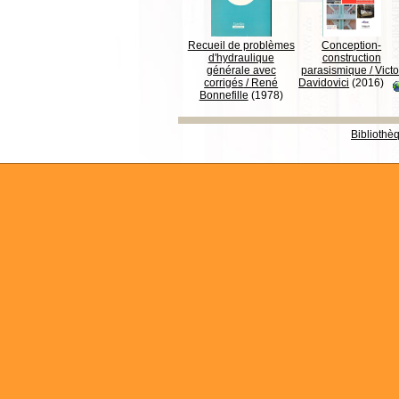
Recueil de problèmes
Conception-
d'hydraulique
construction
générale avec
parasismique
/
Victo
corrigés
/
René
Davidovici
(2016)
Bonnefille
(1978)
Bibliothè