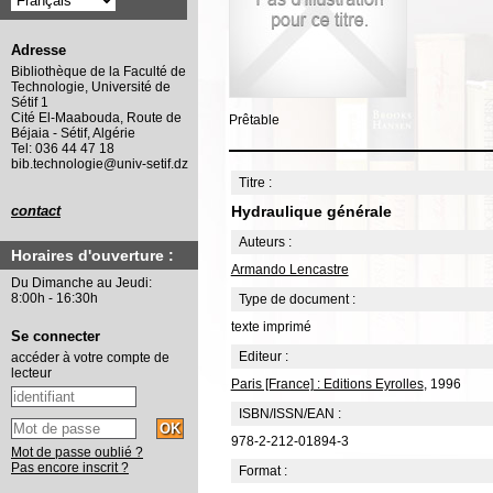
Adresse
Bibliothèque de la Faculté de
Technologie, Université de
Sétif 1
Cité El-Maabouda, Route de
Prêtable
Béjaia - Sétif, Algérie
Tel: 036 44 47 18
bib.technologie@univ-setif.dz
Titre :
Hydraulique générale
contact
Auteurs :
Horaires d'ouverture :
Armando Lencastre
Du Dimanche au Jeudi:
8:00h - 16:30h
Type de document :
texte imprimé
Se connecter
Editeur :
accéder à votre compte de
lecteur
Paris [France] : Editions Eyrolles
, 1996
ISBN/ISSN/EAN :
978-2-212-01894-3
Mot de passe oublié ?
Pas encore inscrit ?
Format :