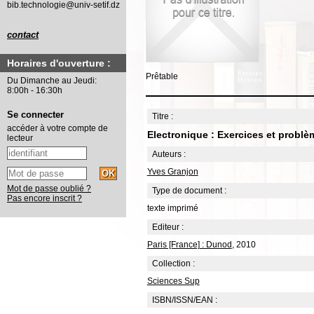
bib.technologie@univ-setif.dz
contact
Horaires d'ouverture :
Prêtable
Du Dimanche au Jeudi:
8:00h - 16:30h
Se connecter
Titre :
accéder à votre compte de
Electronique : Exercices et problè
lecteur
Auteurs :
Yves Granjon
Mot de passe oublié ?
Type de document :
Pas encore inscrit ?
texte imprimé
Editeur :
Paris [France] : Dunod
, 2010
Collection :
Sciences Sup
ISBN/ISSN/EAN :