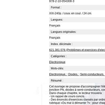
978-2-10-054308-3
Format :
XXI-240p. / couv. en coul. / 24 cm.
Langues:
Français
Langues originales:
Français
Index. décimale :
621.381 076 (Problèmes et exercices d'elec
Catégories :
Electronique
Mots-clés:
Electronique.
;
Diodes.
;
Semi-conducteurs.
Résumé :
Cet ouvrage se propose d'accompagner l'étu
jonction PN, diodes à semi-conducteurs, comp
Dans chaque chapitre, le lecteur trouvera :
- Un rappel de cours concis.
- Des énoncés d'exercices classés par ordre d
rubrique «Du mal à démarrer ?» : pour chaqu