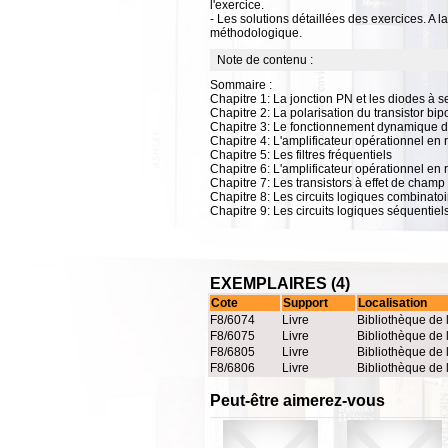
l'exercice.
- Les solutions détaillées des exercices. A l
méthodologique.
Note de contenu :
Sommaire :
Chapitre 1: La jonction PN et les diodes à 
Chapitre 2: La polarisation du transistor bip
Chapitre 3: Le fonctionnement dynamique du 
Chapitre 4: L'amplificateur opérationnel en 
Chapitre 5: Les filtres fréquentiels
Chapitre 6: L'amplificateur opérationnel en 
Chapitre 7: Les transistors à effet de champ
Chapitre 8: Les circuits logiques combinatoi
Chapitre 9: Les circuits logiques séquentiel
EXEMPLAIRES (4)
Cote
Support
Localisation
F8/6074
Livre
Bibliothèque de 
F8/6075
Livre
Bibliothèque de 
F8/6805
Livre
Bibliothèque de 
F8/6806
Livre
Bibliothèque de 
Peut-être aimerez-vous