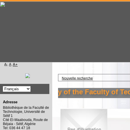
A-
A
A+
Accueil
Nouvelle recherche
me to the library of the Faculty of Tech
Adresse
Bibliothèque de la Faculté de
Technologie, Université de
Sétif 1
Cité El-Maabouda, Route de
Béjaia - Sétif, Algérie
Tel: 036 44 47 18