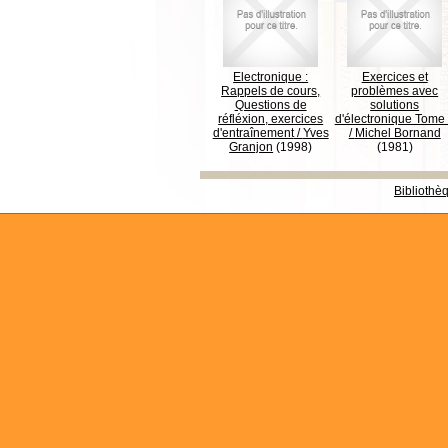
Electronique :
Exercices et
Rappels de cours,
problèmes avec
Questions de
solutions
réfléxion, exercices
d'électronique Tome
d'entraînement
/
Yves
/
Michel Bornand
Granjon
(1998)
(1981)
Bibliothè