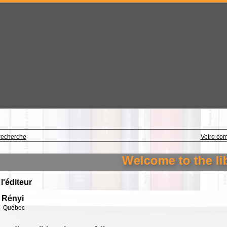
recherche
Votre co
Welcome to the libr
 l'éditeur
 Rényi
Québec