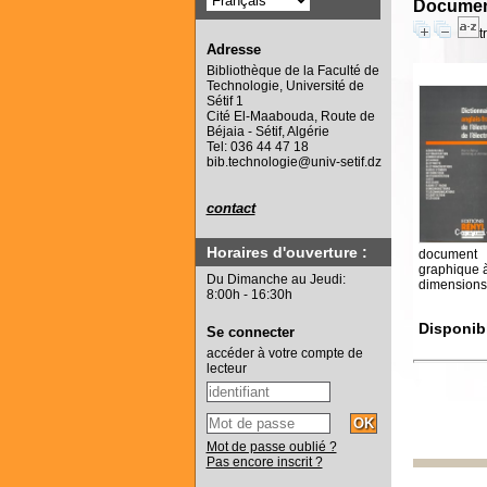
Document
t
Adresse
Bibliothèque de la Faculté de
Technologie, Université de
Sétif 1
Cité El-Maabouda, Route de
Béjaia - Sétif, Algérie
Tel: 036 44 47 18
bib.technologie@univ-setif.dz
contact
Horaires d'ouverture :
document
graphique 
Du Dimanche au Jeudi:
dimensions
8:00h - 16:30h
Disponib
Se connecter
accéder à votre compte de
lecteur
Mot de passe oublié ?
Pas encore inscrit ?