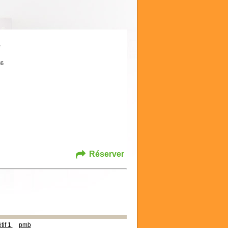
e
86
Réserver
tif 1
pmb