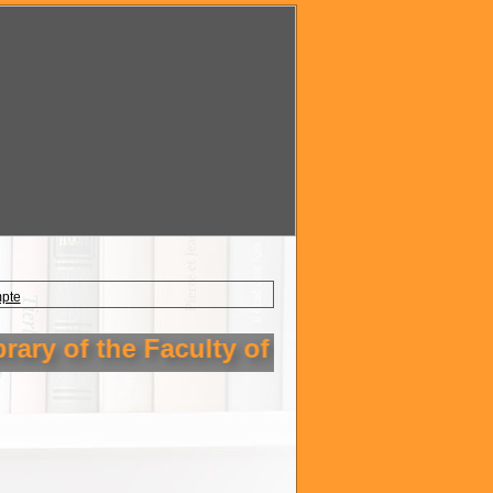
mpte
ary of the Faculty of Technology Setif 