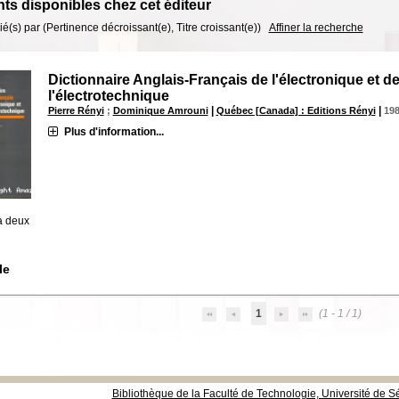
s disponibles chez cet éditeur
rié(s) par
(Pertinence décroissant(e), Titre croissant(e))
Affiner la recherche
Dictionnaire Anglais-Français de l'électronique et d
l'électrotechnique
|
|
Pierre Rényi
;
Dominique Amrouni
Québec [Canada] : Editions Rényi
19
Plus d'information...
à deux
le
1
(1 - 1 / 1)
Bibliothèque de la Faculté de Technologie, Université de Sé