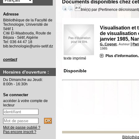
Documents disponibles chez cet
trié(s) par
(Pertinence décroissant(e
Adresse
Bibliothèque de la Faculté de
Technologie, Université de
Visualisation et
Sétif 1
de visualisation 
Cité El-Maabouda, Route de
Béjaia - Sétif, Algérie
janvier 1985, Na
Tel: 036 44 47 18
|
G. Cognet
, Auteur
Pari
bib.technologie@univ-setif.dz
1985
Plus d'information..
texte imprimé
contact
Disponible
Horaires d'ouverture :
Du Dimanche au Jeudi:
8:00h - 16:30h
Se connecter
accéder à votre compte de
lecteur
Mot de passe oublié ?
Pas encore inscrit ?
Bibliothè