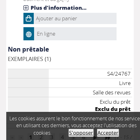
Plus d'information...
Ajouter au panier
En ligne
Non prêtable
EXEMPLAIRES (1)
S4/24767
Livre
Salle des revues
Exclu du prêt
Exclu du prêt
Les cookies assurent le bon fonctionnement de nos service
en utilisant ces derniers, vous acceptez l'utilisation des
cookies.
S'opposer
Accepter
1
2
3
4
5
6
(1 - 15 /