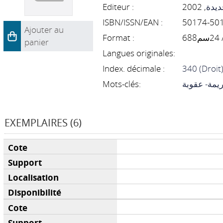
Editeur :
, 2002
ديدة
ISBN/ISSN/EAN :
Ajouter au
Format :
6
panier
Langues originales:
Index. décimale :
340 (Droit
Mots-clés:
ريمة- عقوبة
EXEMPLAIRES (6)