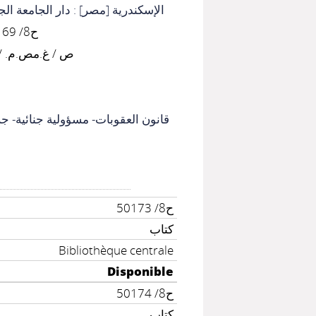
الإسكندرية [مصر] : دار الجامعة الج
ح8/ 50169-50174
88ص / غ.مص.م. / 24سم
)
قانون العقوبات- مسؤولية جنائية- ج
ح8/ 50173
كتاب
Bibliothèque centrale
Disponible
ح8/ 50174
كتاب