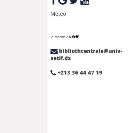
Météo
la météo à
Sétif
bibliothcentrale@univ-
setif.dz
+213 36 44 47 19