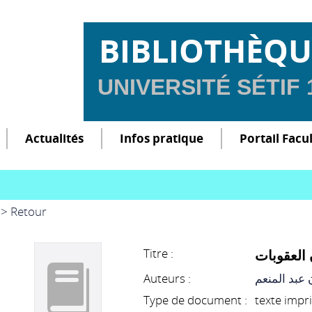
BIBLIOTHÈQU
UNIVERSITÉ SÉTIF
Actualités
Infos pratique
Portail Facu
> Retour
Titre :
 العقوبات
Auteurs :
عبد المنعم
Type de document :
texte impr