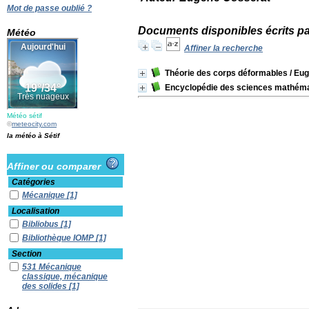
Mot de passe oublié ?
Documents disponibles écrits pa
Météo
Affiner la recherche
Théorie des corps déformables
/ Eu
Encyclopédie des sciences mathémati
Météo sétif
©
meteocity.com
la météo à Sétif
Affiner ou comparer
Catégories
Mécanique
[1]
Localisation
Bibliobus
[1]
Bibliothèque IOMP
[1]
Section
531 Mécanique
classique, mécanique
des solides
[1]
Albums Enfants
[1]