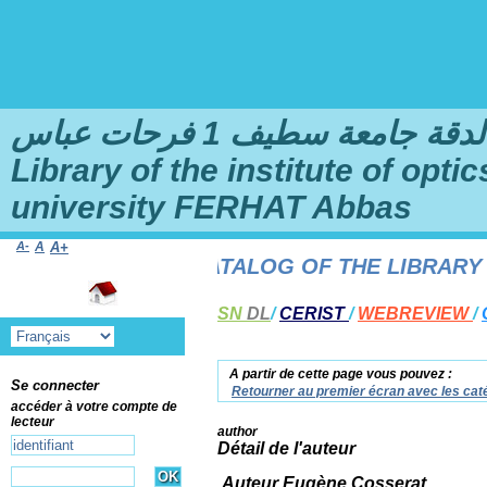
امعة سطيف 1 فرحات عباس
Library of the institute of opt
university FERHAT Abbas
A-
A
A+
O THE ONLINE CATALOG OF THE LIBRARY OF
SN
DL
/
CERIST
/
WEBREVIEW
/
A partir de cette page vous pouvez :
Se connecter
Retourner au premier écran avec les caté
accéder à votre compte de
lecteur
author
Détail de l'auteur
Auteur Eugène Cosserat