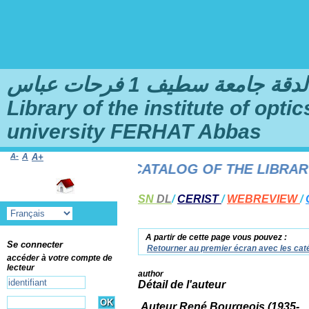
امعة سطيف 1 فرحات عباس
Library of the institute of opt
university FERHAT Abbas
A-
A
A+
TO THE ONLINE CATALOG OF THE LIBRARY O
SN
DL
/
CERIST
/
WEBREVIEW
/
A partir de cette page vous pouvez :
Se connecter
Retourner au premier écran avec les caté
accéder à votre compte de
lecteur
author
Détail de l'auteur
Auteur René Bourgeois (1935-....