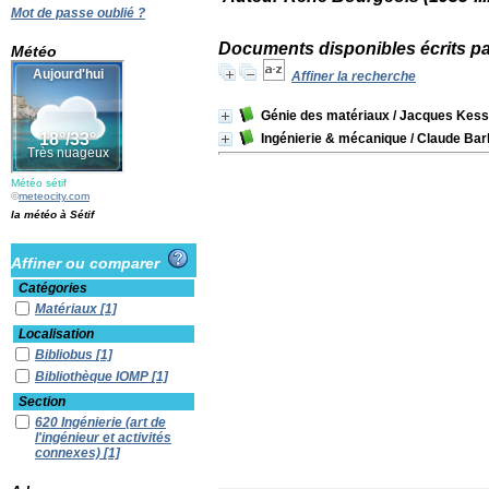
Mot de passe oublié ?
Documents disponibles écrits pa
Météo
Affiner la recherche
Génie des matériaux
/ Jacques Kess
Ingénierie & mécanique
/ Claude Barl
Météo sétif
©
meteocity.com
la météo à Sétif
Affiner ou comparer
Catégories
Matériaux
[1]
Localisation
Bibliobus
[1]
Bibliothèque IOMP
[1]
Section
620 Ingénierie (art de
l'ingénieur et activités
connexes)
[1]
Albums Enfants
[1]