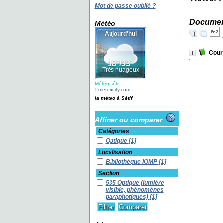
Mot de passe oublié ?
Document
Météo
Cour
Météo sétif
©
meteocity.com
la météo à Sétif
Affiner ou comparer
Catégories
Optique
[1]
Localisation
Bibliothèque IOMP
[1]
Section
535 Optique (lumière
visible, phénomènes
paraphotiques)
[1]