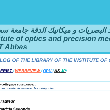
لبصريات و ميكانيك الدقة جامعة سطيف 1 فرحا
titute of optics and precision me
T Abbas
 OF THE LIBRARY OF THE INSTITUTE OF OPT
ERIST
/
WEBREVIEW
/
OPU
/
AS
JP
/
e cette page vous pouvez :
 au premier écran avec les catégories...
 l'auteur
Patricia Segonds