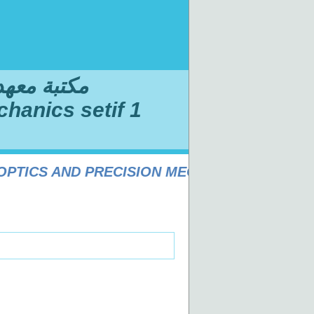
مكتبة معهد ا
chanics setif 1
ICS AND PRECISION MECHANICS SÉTIF 1 UN