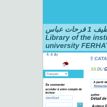
ت عباس
Library of the ins
university FERHA
A-
A
A+
WELCOME TO THE ONLINE CATALOG
SN
DL
/
C
A partir d
Se connecter
Retourner
accéder à votre compte de
lecteur
author
Détail de
Auteur 