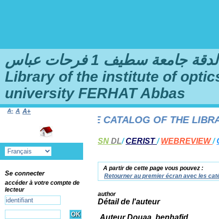
امعة سطيف 1 فرحات عباس
Library of the institute of opt
university FERHAT Abbas
A-
A
A+
E TO THE ONLINE CATALOG OF THE LIBRARY 
SN
DL
/
CERIST
/
WEBREVIEW
/
A partir de cette page vous pouvez :
Se connecter
Retourner au premier écran avec les caté
accéder à votre compte de
lecteur
author
Détail de l'auteur
Auteur Douaa, benhafid