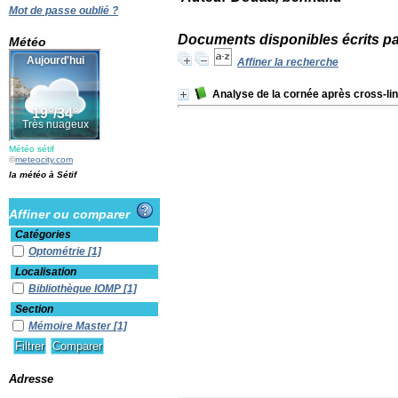
Mot de passe oublié ?
Documents disponibles écrits pa
Météo
Affiner la recherche
Analyse de la cornée après cross-li
Météo sétif
©
meteocity.com
la météo à Sétif
Affiner ou comparer
Catégories
Optométrie
[1]
Localisation
Bibliothèque IOMP
[1]
Section
Mémoire Master
[1]
Adresse