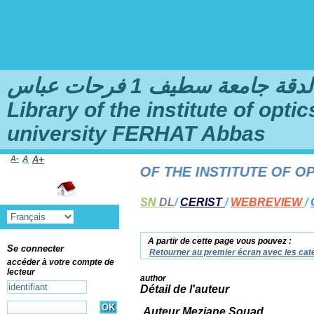
امعة سطيف 1 فرحات عباس
Library of the institute of opt
university FERHAT Abbas
A-
A
A+
F THE LIBRARY OF THE INSTITUTE OF OPTI
SN
DL
/
CERIST
/
WEBREVIEW
/
A partir de cette page vous pouvez :
Se connecter
Retourner au premier écran avec les caté
accéder à votre compte de
lecteur
author
Détail de l'auteur
Auteur Meziane Souad