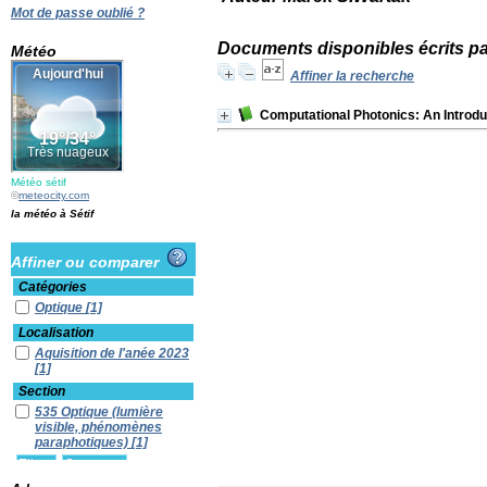
Mot de passe oublié ?
Documents disponibles écrits pa
Météo
Affiner la recherche
Computational Photonics: An Introd
Météo sétif
©
meteocity.com
la météo à Sétif
Affiner ou comparer
Catégories
Optique
[1]
Localisation
Aquisition de l'anée 2023
[1]
Section
535 Optique (lumière
visible, phénomènes
paraphotiques)
[1]