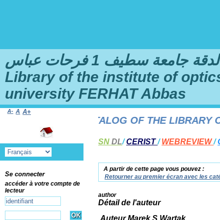
امعة سطيف 1 فرحات عباس
Library of the institute of opt
university FERHAT Abbas
A-
A
A+
 THE ONLINE CATALOG OF THE LIBRARY OF T
SN
DL
/
CERIST
/
WEBREVIEW
/
A partir de cette page vous pouvez :
Se connecter
Retourner au premier écran avec les caté
accéder à votre compte de
lecteur
author
Détail de l'auteur
Auteur Marek S.Wartak