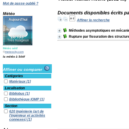
Mot de passe oublié ?
Documents disponibles écrits pa
Météo
Affiner la recherche
Méthodes asymptotiques en mécaniq
Rupture par fissuration des structur
Météo sétif
©
meteocity.com
la météo à Sétif
Affiner ou comparer
Catégories
Matériaux
[1]
Localisation
Bibliobus
[1]
Bibliothèque IOMP
[1]
Section
620 Ingénierie (art de
l'ingénieur et activités
connexes)
[1]
Albums Enfants
[1]