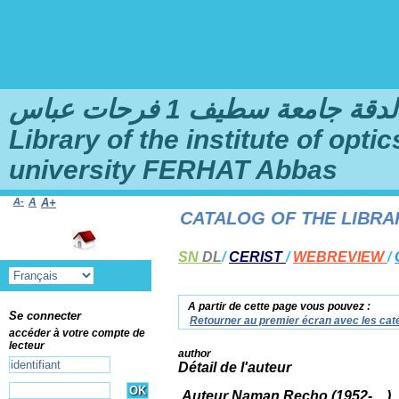
امعة سطيف 1 فرحات عباس
Library of the institute of opt
university FERHAT Abbas
A-
A
A+
 TO THE ONLINE CATALOG OF THE LIBRARY 
SN
DL
/
CERIST
/
WEBREVIEW
/
A partir de cette page vous pouvez :
Se connecter
Retourner au premier écran avec les caté
accéder à votre compte de
lecteur
author
Détail de l'auteur
Auteur Naman Recho (1952-....)