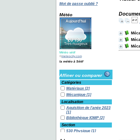
Mot de passe oublié ?
Document
Météo
Méca
Méca
Méca
Météo sétif
©
meteocity.com
la météo à Sétif
Affiner ou comparer
Catégories
Matériaux
[2]
Mécanique
[1]
Localisation
Aquisition de l'anée 2023
[1]
Bibliothèque IOMP
[2]
Section
530 Physique
[1]
620 Ingénierie (art de