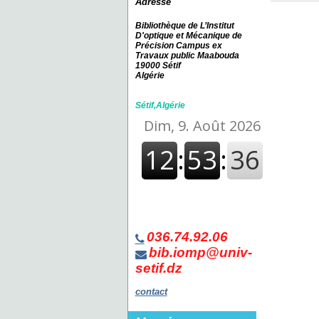
Adresse
l'ingénieur et activités
connexes)
[1]
Bibliothèque de L’Institut
fond iomp
[1]
D'optique et Mécanique de
Précision Campus ex
Travaux public Maabouda
19000 Sétif
Algérie
Sétif,Algérie
036.74.92.06
bib.iomp@univ-
setif.dz
contact