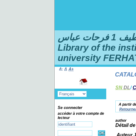
ت عباس
Library of the ins
university FERHA
A-
A
A+
WELCOME TO THE ONLINE CATALOG O
SN
DL
/
C
A partir d
Se connecter
Retourner
accéder à votre compte de
lecteur
author
Détail de
Auteur 