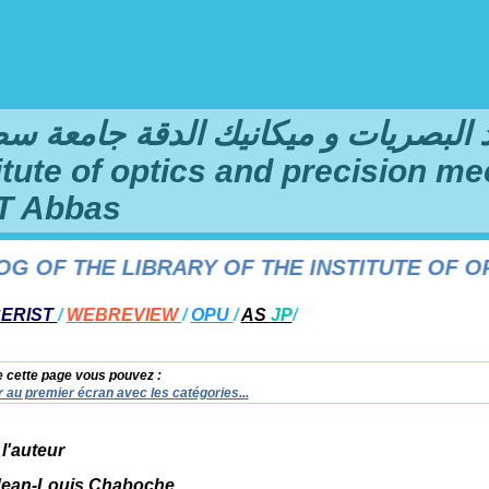
لبصريات و ميكانيك الدقة جامعة سطيف 1 فرحا
titute of optics and precision me
T Abbas
F THE LIBRARY OF THE INSTITUTE OF OPTI
ERIST
/
WEBREVIEW
/
OPU
/
AS
JP
/
e cette page vous pouvez :
 au premier écran avec les catégories...
 l'auteur
Jean-Louis Chaboche