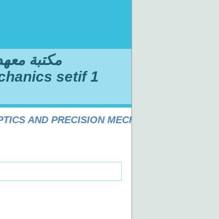
مكتبة معهد ا
chanics setif 1
CS AND PRECISION MECHANICS SÉTIF 1 UNI