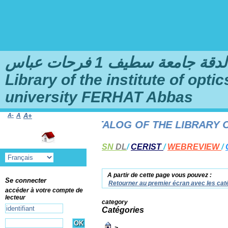
امعة سطيف 1 فرحات عباس
Library of the institute of opt
university FERHAT Abbas
A-
A
A+
 THE ONLINE CATALOG OF THE LIBRARY OF T
SN
DL
/
CERIST
/
WEBREVIEW
/
A partir de cette page vous pouvez :
Se connecter
Retourner au premier écran avec les caté
accéder à votre compte de
lecteur
category
Catégories