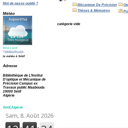
>
Mot de passe oublié ?
Mécanique De Précision
Op
Thèses & Mémoires
Po
Météo
catégorie vide
Météo sétif
©
meteocity.com
la météo à Sétif
Adresse
Bibliothèque de L’Institut
D'optique et Mécanique de
Précision Campus ex
Travaux public Maabouda
19000 Sétif
Algérie
Sétif,Algérie