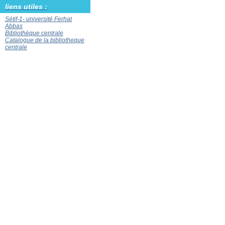
liens utiles :
Sétif-1- université Ferhat
Abbas
Bibliothèque centrale
Catalogue de la bibliotheque
centrale