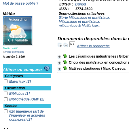
Mot de passe oublié ?
Editeur :
Dunod
ISSN :
1774-3699.
Météo
Sous-collections rattachées
S©rie M©canique et mat©riaux.
M©canique et mat©riaux.
m©canique & Mat©riaux.
Documents disponibles dans la c
Affiner la recherche
Météo sétif
©
meteocity.com
Les céramiques industrielles
/ Gilber
la météo à Sétif
Choix des mat©riaux en conception
Mati¨res plastiques
/ Marc Carrega
Affiner ou comparer
Catégories
Matériaux
[2]
Localisation
Bibliobus
[1]
Bibliothèque IOMP
[2]
Section
620 Ingénierie (art de
l'ingénieur et activités
connexes)
[2]
Albums Enfants
[1]