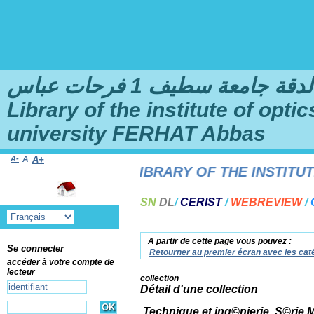
امعة سطيف 1 فرحات عباس
Library of the institute of opt
university FERHAT Abbas
A-
A
A+
TALOG OF THE LIBRARY OF THE INSTITUTE 
SN
DL
/
CERIST
/
WEBREVIEW
/
A partir de cette page vous pouvez :
Se connecter
Retourner au premier écran avec les caté
accéder à votre compte de
lecteur
collection
Détail d'une collection
Technique et ing©nierie. S©rie