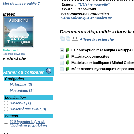
Mot de passe oublié ?
Editeur :
"L'Usine nouvelle"
ISSN :
1774-3699
Météo
Sous-collections rattachées
Série Mécanique et matériaux
Documents disponibles dans la c
Affiner la recherche
La conception mécanique
/ Philippe
Météo sétif
©
meteocity.com
Matériaux composites
la météo à Sétif
Matériaux métalliques
/ Michel Colo
Mécanismes hydrauliques et pneum
Affiner ou comparer
Catégories
Matériaux
[2]
Mécanique
[1]
Localisation
Bibliobus
[1]
Bibliothèque IOMP
[3]
Section
620 Ingénierie (art de
l'ingénieur et activités
connexes)
[3]