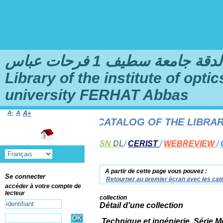
امعة سطيف 1 فرحات عباس
Library of the institute of opt
university FERHAT Abbas
A-
A
A+
TO THE ONLINE CATALOG OF THE LIBRARY O
SN
DL
/
CERIST
/
WEBREVIEW
/
A partir de cette page vous pouvez :
Se connecter
Retourner au premier écran avec les caté
accéder à votre compte de
lecteur
collection
Détail d'une collection
Technique et ingénierie. Série 