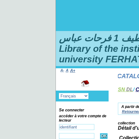
ت عباس
Library of the ins
university FERHA
A-
A
A+
WELCOME TO THE ONLINE CATALOG O
SN
DL
/
C
A partir d
Se connecter
Retourner
accéder à votre compte de
lecteur
collection
Détail d'
Collecti