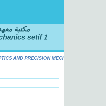
مكتبة معهد ا
chanics setif 1
CS AND PRECISION MECHANICS SÉTIF 1 UNIV