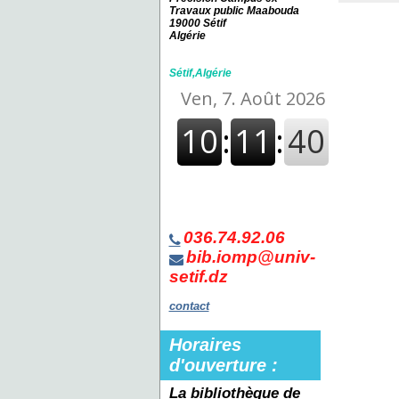
Travaux public Maabouda
19000 Sétif
Algérie
Sétif,Algérie
036.74.92.06
bib.iomp@univ-
setif.dz
contact
Horaires
d'ouverture :
La bibliothèque de