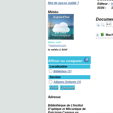
Mot de passe oublié ?
Editeur :
H
ISSN :
1
Météo
Document
Mach
Météo sétif
©
meteocity.com
la météo à Sétif
Affiner ou comparer
Localisation
Bibliobus
[1]
Section
Albums Enfants
[1]
Adresse
Bibliothèque de L’Institut
D'optique et Mécanique de
Précision Campus ex