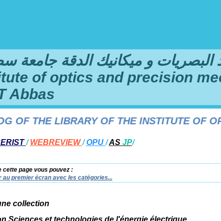
لبصريات و ميكانيك الدقة جامعة سطيف 1 فرحا
titute of optics and precision me
T Abbas
F THE LIBRARY OF THE INSTITUTE OF OPTI
ERIST
/
WEBREVIEW
/
OPU
/
AS
JP
/
e cette page vous pouvez :
 au premier écran avec les catégories...
une collection
on Sciences et technologies de l'énergie électrique