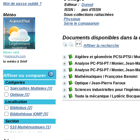
Mot de passe oublié ?
Editeur :
Dunod
ISSN :
pas d'ISSN
Météo
Sous-collections rattachées
Physique
Série le compagnon
Documents disponibles dans la c
Affiner la recherche
Météo sétif
©
meteocity.com
Algèbre et géométrie PCSI-PTSI
/ Mo
la météo à Sétif
Analyse PC-PSI-PT
/ Monier, Jean-Ma
Analyse PC-PSI-PT
/ Monier, Jean-Ma
Affiner ou comparer
Mathématiques
/ Françoise Benoist
Catégories
Optique
/ Jean-Pierre Faroux
Spécialités Multiples
[3]
Sciences industrielles pour l'ingénie
Optique
[1]
Toute la mécanique
/ Lydéric Bocque
Localisation
Bibliobus
[2]
Bibliothèque IOMP
[5]
Section
510 Mathématiques
[1]
516 Géométrie
[1]
535 Optique (lumière