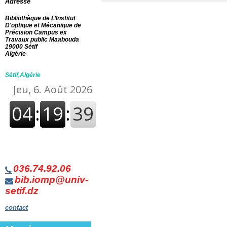
Adresse
visible, phénomènes
paraphotiques)
[1]
Bibliothèque de L’Institut
Albums Enfants
[2]
D'optique et Mécanique de
Précision Campus ex
fond iomp
[2]
Travaux public Maabouda
19000 Sétif
Algérie
Sétif,Algérie
036.74.92.06
bib.iomp@univ-
setif.dz
contact