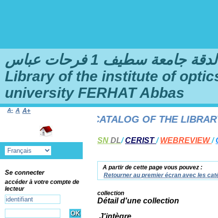
امعة سطيف 1 فرحات عباس
Library of the institute of opt
university FERHAT Abbas
A-
A
A+
TO THE ONLINE CATALOG OF THE LIBRARY O
SN
DL
/
CERIST
/
WEBREVIEW
/
A partir de cette page vous pouvez :
Se connecter
Retourner au premier écran avec les caté
accéder à votre compte de
lecteur
collection
Détail d'une collection
J'intègre