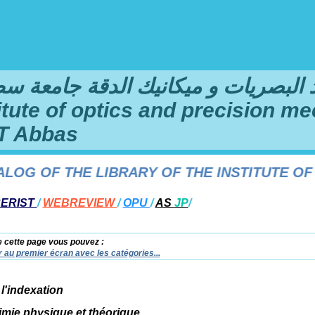
لبصريات و ميكانيك الدقة جامعة سطيف 1 فرحا
titute of optics and precision me
T Abbas
G OF THE LIBRARY OF THE INSTITUTE OF O
ERIST
/
WEBREVIEW
/
OPU
/
AS
JP
/
e cette page vous pouvez :
 au premier écran avec les catégories...
 l'indexation
imie physique et théorique