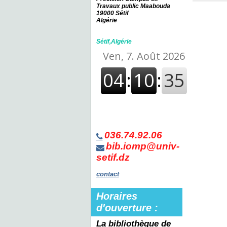
Travaux public Maabouda
19000 Sétif
Algérie
Sétif,Algérie
036.74.92.06
bib.iomp@univ-
setif.dz
contact
Horaires
d'ouverture :
La bibliothèque de