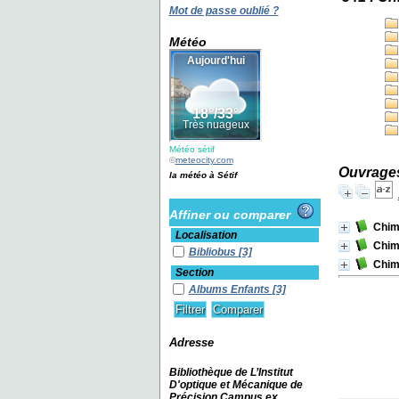
Mot de passe oublié ?
Météo
Météo sétif
©
meteocity.com
Ouvrages
la météo à Sétif
Affiner ou comparer
Chim
Localisation
Chim
Bibliobus
[3]
Chimi
Section
Albums Enfants
[3]
Adresse
Bibliothèque de L’Institut
D'optique et Mécanique de
Précision Campus ex