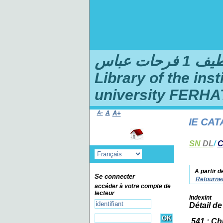
ت عباس
Library of the ins
university FERHA
A-
A
A+
WELCOME TO THE ONLINE CATALO
SN
DL
/
C
A partir d
Se connecter
Retourner
accéder à votre compte de
lecteur
indexint
Détail de
541 : Ch