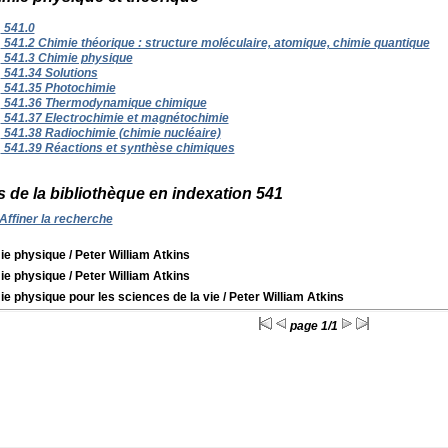
541.0
541.2 Chimie théorique : structure moléculaire, atomique, chimie quantique
541.3 Chimie physique
541.34 Solutions
541.35 Photochimie
541.36 Thermodynamique chimique
541.37 Electrochimie et magnétochimie
541.38 Radiochimie (chimie nucléaire)
541.39 Réactions et synthèse chimiques
 de la bibliothèque en indexation 541
Affiner la recherche
ie physique
/ Peter William Atkins
ie physique
/ Peter William Atkins
e physique pour les sciences de la vie
/ Peter William Atkins
page 1/1