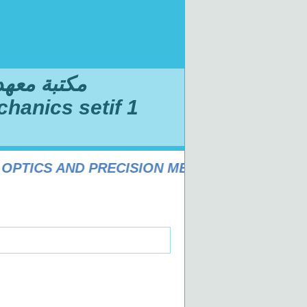
مكتبة معهد ا
chanics setif 1
PTICS AND PRECISION MECHANICS SÉTIF 1 U