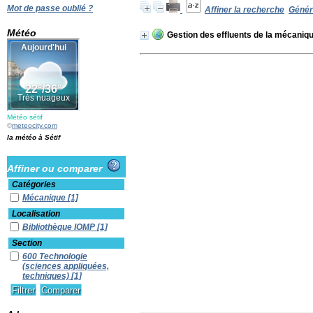
Mot de passe oublié ?
Affiner la recherche
Génére
Météo
Gestion des effluents de la mécaniq
Météo sétif
©
meteocity.com
la météo à Sétif
Affiner ou comparer
Catégories
Mécanique
[1]
Localisation
Bibliothèque IOMP
[1]
Section
600 Technologie
(sciences appliquées,
techniques)
[1]