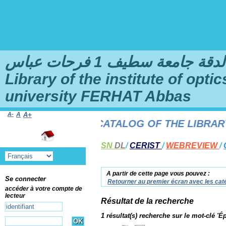
امعة سطيف 1 فرحات عباس
Library of the institute of opt
university FERHAT Abbas
A-
A
A+
TO THE ONLINE CATALOG OF THE LIBRARY O
SN
DL
/
CERIST
/
WEBREVIEW
/
A partir de cette page vous pouvez :
Se connecter
Retourner au premier écran avec les caté
accéder à votre compte de
lecteur
Résultat de la recherche
1 résultat(s) recherche sur le mot-clé 'É