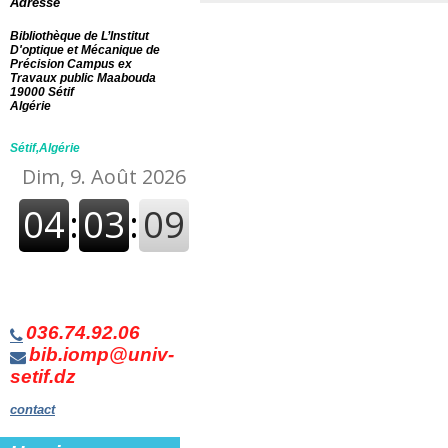
Adresse
536 Chaleur
[2]
620 Ingénierie (art de
Bibliothèque de L’Institut
l'ingénieur et activités
D'optique et Mécanique de
connexes)
[1]
Précision Campus ex
Travaux public Maabouda
19000 Sétif
Algérie
Sétif,Algérie
036.74.92.06
bib.iomp@univ-
setif.dz
contact