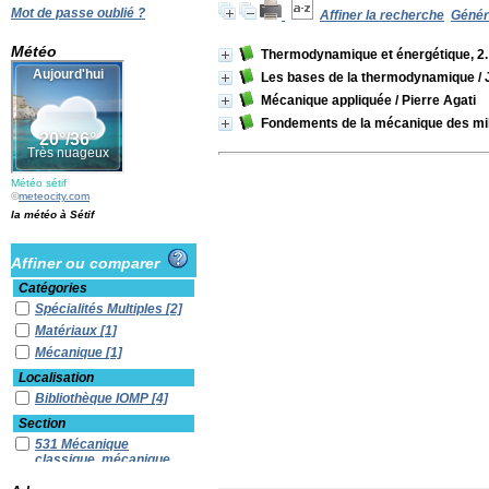
Mot de passe oublié ?
Affiner la recherche
Génére
Météo
Thermodynamique et énergétique, 2
Les bases de la thermodynamique
/ 
Mécanique appliquée
/ Pierre Agati
Fondements de la mécanique des mil
Météo sétif
©
meteocity.com
la météo à Sétif
Affiner ou comparer
Catégories
Spécialités Multiples
[2]
Matériaux
[1]
Mécanique
[1]
Localisation
Bibliothèque IOMP
[4]
Section
531 Mécanique
classique, mécanique
des solides
[1]