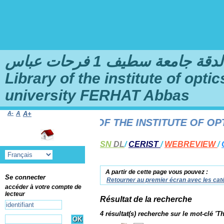
امعة سطيف 1 فرحات عباس
Library of the institute of opt
university FERHAT Abbas
A-
A
A+
F THE LIBRARY OF THE INSTITUTE OF OPTIC
SN
DL
/
CERIST
/
WEBREVIEW
/
A partir de cette page vous pouvez :
Se connecter
Retourner au premier écran avec les caté
accéder à votre compte de
lecteur
Résultat de la recherche
4 résultat(s) recherche sur le mot-clé