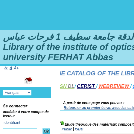
امعة سطيف 1 فرحات عباس
Library of the institute of opt
university FERHAT Abbas
A-
A
A+
ME TO THE ONLINE CATALOG OF THE LIBRARY
SN
DL
/
CERIST
/
WEBREVIEW
/
A partir de cette page vous pouvez :
Se connecter
Retourner au premier écran avec les caté
accéder à votre compte de
lecteur
Etude théorique des matériaux composit
Public
ISBD