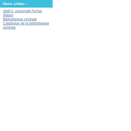
liens utiles :
Sétif-1- université Ferhat
Abbas
Bibliothèque centrale
Catalogue de la bibliotheque
centrale