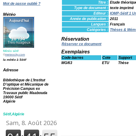
Titre :
Etude théoriqu
Mot de passe oublié ?
Type de document :
texte imprimé
Editeur :
IOMP-Sétif 1 U
Météo
Année de publication :
2011
Langues :
Français
Catégories :
Thèses & Mém
Réservation
Réserver ce document
Météo sétif
Exemplaires
©
meteocity.com
Code-barres
Cote
Support
la météo à Sétif
MG/63
ETU
Thèse
Adresse
Bibliothèque de L’Institut
D'optique et Mécanique de
Précision Campus ex
Travaux public Maabouda
19000 Sétif
Algérie
Sétif,Algérie