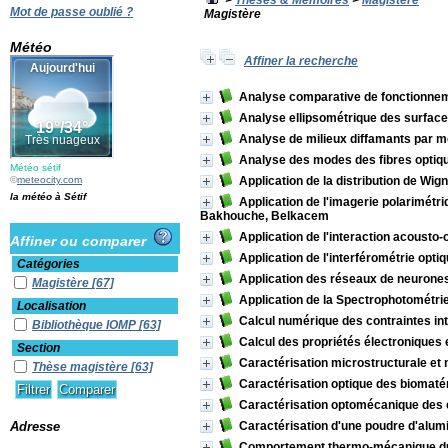
>
Thèses & Mémoires
>
Magistère
Mot de passe oublié ?
Magistère
Météo
Affiner la recherche
Analyse comparative de fonctionneme
Analyse ellipsométrique des surfac
Analyse de milieux diffamants par m
Analyse des modes des fibres optiq
Météo sétif
©
meteocity.com
Application de la distribution de Wig
la météo à Sétif
Application de l'imagerie polarimétri
Bakhouche, Belkacem
Application de l'interaction acousto-
Affiner ou comparer
Application de l'interférométrie opti
Catégories
Application des réseaux de neurones
Magistère
[67]
Application de la Spectrophotométrie
Localisation
Calcul numérique des contraintes in
Bibliothèque IOMP
[63]
Calcul des propriétés électroniques
Section
Caractérisation microstructurale et
Thèse magistère
[63]
Caractérisation optique des biomatér
Caractérisation optomécanique des 
Adresse
Caractérisation d'une poudre d'alum
Comportement thermo-mécanique du 