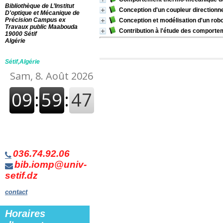
Bibliothèque de L’Institut
Conception d'un coupleur directionne
D'optique et Mécanique de
Précision Campus ex
Conception et modélisation d'un rob
Travaux public Maabouda
Contribution à l'étude des comporte
19000 Sétif
Algérie
Sétif,Algérie
036.74.92.06
bib.iomp@univ-
setif.dz
contact
Horaires