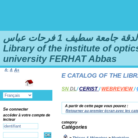
امعة سطيف 1 فرحات عباس
Library of the institute of opt
university FERHAT Abbas
A-
A
A+
E TO THE ONLINE CATALOG OF THE LIBRARY
SN
DL
/
CERIST
/
WEBREVIEW
/
A partir de cette page vous pouvez :
Se connecter
Retourner au premier écran avec les caté
accéder à votre compte de
lecteur
category
Catégories