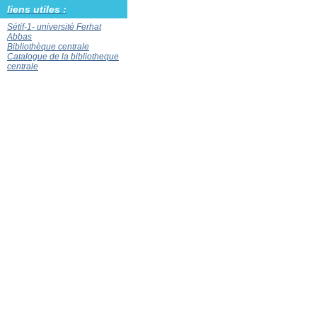
liens utiles :
Sétif-1- université Ferhat
Abbas
Bibliothèque centrale
Catalogue de la bibliotheque
centrale