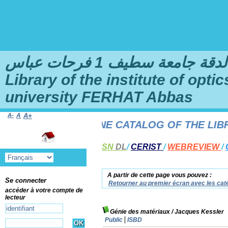
امعة سطيف 1 فرحات عباس
Library of the institute of opt
university FERHAT Abbas
A-
A
A+
ME TO THE ONLINE CATALOG OF THE LIBRAR
SN
DL
/
CERIST
/
WEBREVIEW
/
A partir de cette page vous pouvez :
Se connecter
Retourner au premier écran avec les caté
accéder à votre compte de
lecteur
Génie des matériaux
/ Jacques Kessler
Public
ISBD