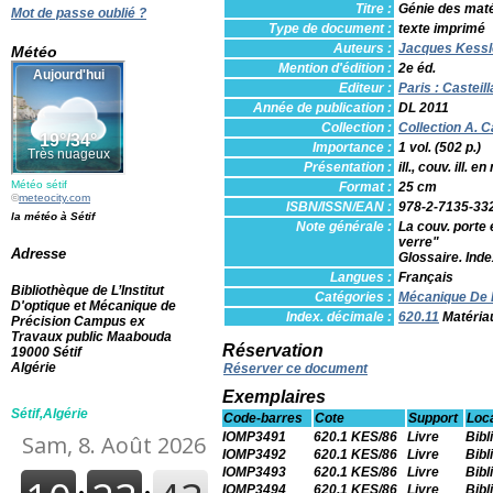
Titre :
Génie des maté
Mot de passe oublié ?
Type de document :
texte imprimé
Auteurs :
Jacques Kessler
Météo
Mention d'édition :
2e éd.
Editeur :
Paris : Casteill
Année de publication :
DL 2011
Collection :
Collection A. 
Importance :
1 vol. (502 p.)
Présentation :
ill., couv. ill. e
Météo sétif
Format :
25 cm
©
meteocity.com
ISBN/ISSN/EAN :
978-2-7135-33
la météo à Sétif
Note générale :
La couv. porte 
verre"
Adresse
Glossaire. Ind
Langues :
Français
Bibliothèque de L’Institut
Catégories :
Mécanique De 
D'optique et Mécanique de
Index. décimale :
620.11
Matériau
Précision Campus ex
Travaux public Maabouda
Réservation
19000 Sétif
Algérie
Réserver ce document
Exemplaires
Sétif,Algérie
Code-barres
Cote
Support
Loca
IOMP3491
620.1 KES/86
Livre
Bibl
IOMP3492
620.1 KES/86
Livre
Bibl
IOMP3493
620.1 KES/86
Livre
Bibl
IOMP3494
620.1 KES/86
Livre
Bibl