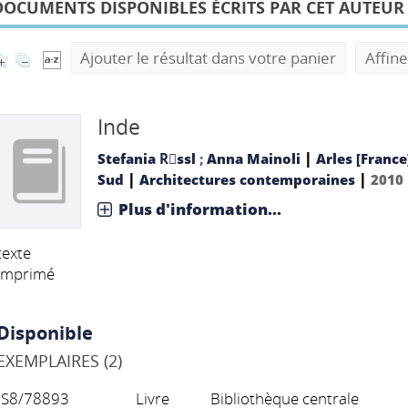
DOCUMENTS DISPONIBLES ÉCRITS PAR CET AUTEUR
Ajouter le résultat dans votre panier
Affine
Inde
|
Stefania Rِssl
;
Anna Mainoli
Arles [France
|
|
Sud
Architectures contemporaines
2010
Plus d'information...
texte
imprimé
Disponible
EXEMPLAIRES (2)
S8/78893
Livre
Bibliothèque centrale