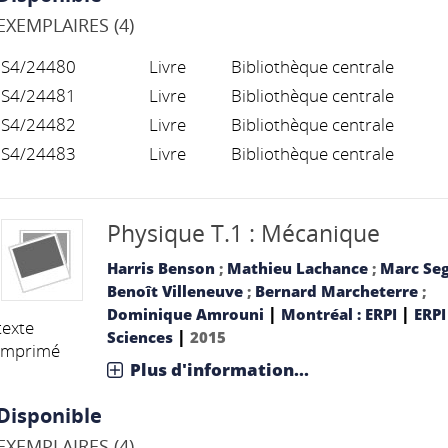
EXEMPLAIRES (4)
S4/24480
Livre
Bibliothèque centrale
S4/24481
Livre
Bibliothèque centrale
S4/24482
Livre
Bibliothèque centrale
S4/24483
Livre
Bibliothèque centrale
Physique T.1 : Mécanique
Harris Benson
;
Mathieu Lachance
;
Marc Se
Benoît Villeneuve
;
Bernard Marcheterre
;
|
|
Dominique Amrouni
Montréal : ERPI
ERPI
texte
|
Sciences
2015
imprimé
Plus d'information...
Disponible
EXEMPLAIRES (4)