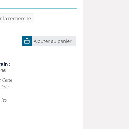
r la recherche
Ajouter au panier
guin
;
016
 Cette
olide
 les