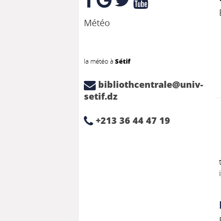
Météo
la météo à
Sétif
bibliothcentrale@univ-
setif.dz
+213 36 44 47 19