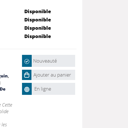
Disponible
Disponible
Disponible
Disponible
Nouveauté
Ajouter au panier
guin
,
;
En ligne
 De
 Cette
olide
 les