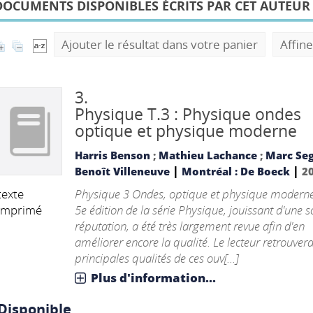
DOCUMENTS DISPONIBLES ÉCRITS PAR CET AUTEUR
Ajouter le résultat dans votre panier
Affine
3.
Physique T.3 : Physique ondes
optique et physique moderne
Harris Benson
;
Mathieu Lachance
;
Marc Se
|
|
Benoît Villeneuve
Montréal : De Boeck
2
Physique 3 Ondes, optique et physique moderne
texte
5e édition de la série Physique, jouissant d'une s
imprimé
réputation, a été très largement revue afin d'en
améliorer encore la qualité. Le lecteur retrouvera
principales qualités de ces ouv[...]
Plus d'information...
Disponible