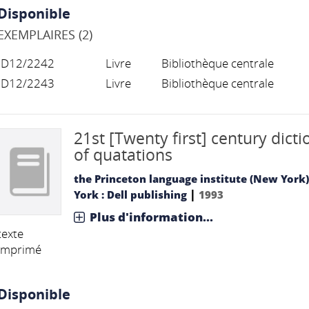
Disponible
EXEMPLAIRES (2)
D12/2242
Livre
Bibliothèque centrale
D12/2243
Livre
Bibliothèque centrale
21st [Twenty first] century dict
of quatations
the Princeton language institute (New York)
|
York : Dell publishing
1993
Plus d'information...
texte
imprimé
Disponible