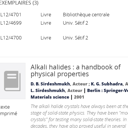
EXEMPLAIRES (3)
L12/4701
Livre
Bibliothèque centrale
L12/4699
Livre
Univ. Sétif 2
L12/4700
Livre
Univ. Sétif 2
Alkali halides : a handbook of
physical properties
D. B. Sirdeshmukh
, Acteur ;
K. G. Subhadra
, 
|
L. Sirdeshmukh
, Acteur
Berlin : Springer-V
|
Materials science
2001
The alkali halide crystals have always been at th
texte
stage of solid-state physics. They have been "mo
imprimé
crystals" for testing many solid-state theories. In
decades, they have also proved useful in several