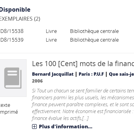
Disponible
EXEMPLAIRES (2)
D8/15538
Livre
Bibliothèque centrale
D8/15539
Livre
Bibliothèque centrale
Les 100 [Cent] mots de la finan
|
|
Bernard Jacquillat
Paris : P.U.F
Que sais-j
2006
Si Tout un chacun se sent familier de certains te
financiers parmi les plus usuels, les mécanismes
finance peuvent paraître complexes, et le sont s
texte
effectivement. Notre économie est financiarisée :
imprimé
finance évalue les actifs,[...]
Plus d'information...