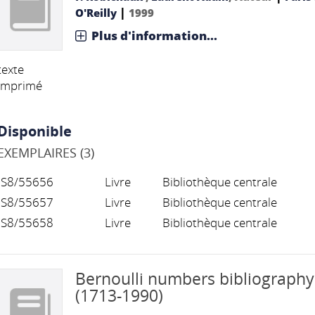
|
O'Reilly
1999
Plus d'information...
texte
imprimé
Disponible
EXEMPLAIRES (3)
S8/55656
Livre
Bibliothèque centrale
S8/55657
Livre
Bibliothèque centrale
S8/55658
Livre
Bibliothèque centrale
Bernoulli numbers bibliography
(1713-1990)