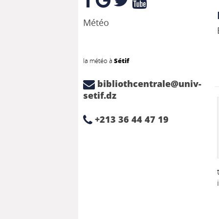
Météo
la météo à
Sétif
bibliothcentrale@univ-
setif.dz
+213 36 44 47 19