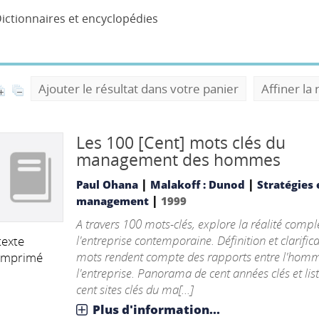
ictionnaires et encyclopédies
Ajouter le résultat dans votre panier
Affiner la
Les 100 [Cent] mots clés du
management des hommes
|
|
Paul Ohana
Malakoff : Dunod
Stratégies 
|
management
1999
A travers 100 mots-clés, explore la réalité comp
l'entreprise contemporaine. Définition et clarific
texte
mots rendent compte des rapports entre l'homm
imprimé
l'entreprise. Panorama de cent années clés et lis
cent sites clés du ma[...]
Plus d'information...