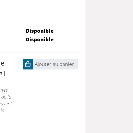
Disponible
Disponible
ce
Ajouter au panier
|
e?
rmes
 de la
ouvent
 la