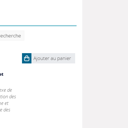
 recherche
Ajouter au panier
et
lexe de
ation des
e et
te des