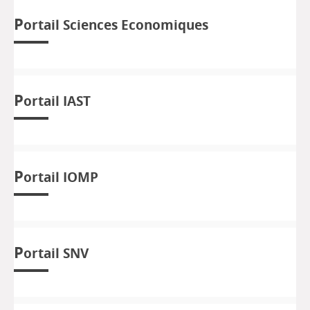
P
ortail Sciences Economiques
P
ortail IAST
P
ortail IOMP
P
ortail SNV