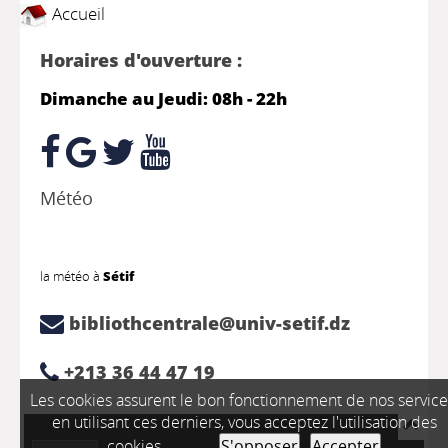
Accueil
Horaires d'ouverture :
Dimanche au Jeudi: 08h - 22h
Météo
la météo à
Sétif
bibliothcentrale@univ-setif.dz
+213 36 44 47 19
Les cookies assurent le bon fonctionnement de nos service
en utilisant ces derniers, vous acceptez l'utilisation des
cookies.
S'opposer
Accepter