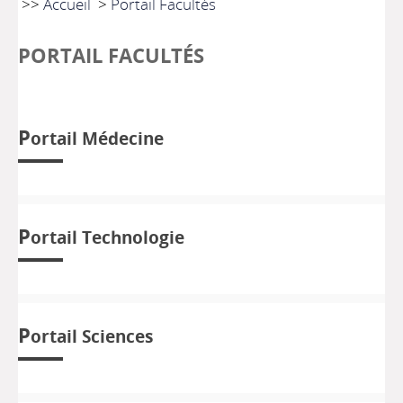
>>
Accueil
>
Portail Facultés
PORTAIL FACULTÉS
P
ortail Médecine
P
ortail Technologie
P
ortail Sciences