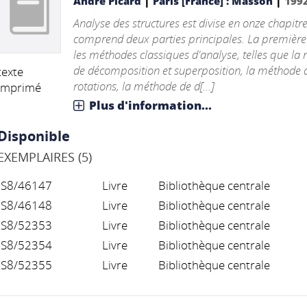
|
|
André Picard
Paris [France] : Masson
199
Analyse des structures est divise en onze chapitre
comprend deux parties principales. La premièr
les méthodes classiques d'analyse, telles que la
de décomposition et superposition, la méthode 
texte
rotations, la méthode de d[...]
imprimé
Plus d'information...
Disponible
EXEMPLAIRES (5)
S8/46147
Livre
Bibliothèque centrale
S8/46148
Livre
Bibliothèque centrale
S8/52353
Livre
Bibliothèque centrale
S8/52354
Livre
Bibliothèque centrale
S8/52355
Livre
Bibliothèque centrale