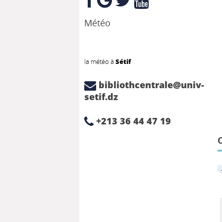
Météo
la météo à
Sétif
bibliothcentrale@univ-
setif.dz
+213 36 44 47 19