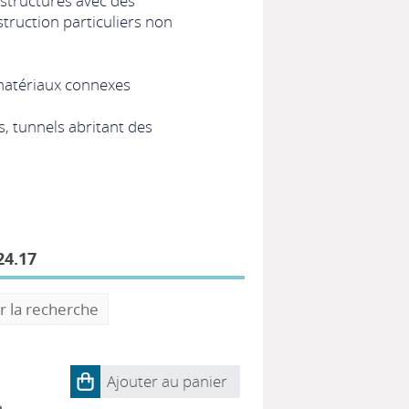
structures avec des
truction particuliers non
matériaux connexes
, tunnels abritant des
4.17
r la recherche
Ajouter au panier