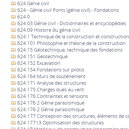
624 Génie civil
624 - Génie civil Ponts (génie civil) - Fondations
624.0
624.03 Génie civil - Dictionnaires et encyclopédies
624.09 Histoire du génie civil
624.1 Technique de la construction et construction
624.101 Philosophie et théorie de la construction
624.15 Géotechnique, technique des fondations
624.151 Géotechnique
624.152 Excavation
624.154 Fondations sur pilotis
624.164 Murs de soutènement
624.171 Analyse des structures
624.175 Charges dues au vent
624.176 Contraintes et tensions
624.176 2 Génie parasismique
624.176.2 Génie parasismique
624.177 Conception des structures, éléments de co
624.17713 Optimisation des structures