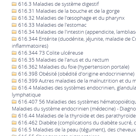
616.3 Maladies de système digestif
616.31 Maladies de la bouche et de la gorge
616.32 Maladies de l'œsophage et du pharynx
616.33 Maladies de l'estomac
616.34 Maladies de l'intestin (appendicite, lamblias
616.344 Entérite (duodénite, jéjunite, maladie de C
inflammatoires)
616.344 73 Colite ulcéreuse
616.35 Maladies de l'anus et du rectum
616.362 Maladies du foie (hypertension portale)
616.398 Obésité (obédité d'origine endocrinienne)
616.399 Autres maladies de la malnutrition et du 
616.4 Maladies des systèmes endocrinien, glandula
lymphatique
616.407 56 Maladies des systèmes hématopoïétique
Maladies du système endocrinien (médecine) - Diagno
616.44 Maladies de la thyroïde et des parathyroïde
616.462 Diabète (complications du diabète sucré, 
616.5 Maladies de la peau (tégument), des cheveux 