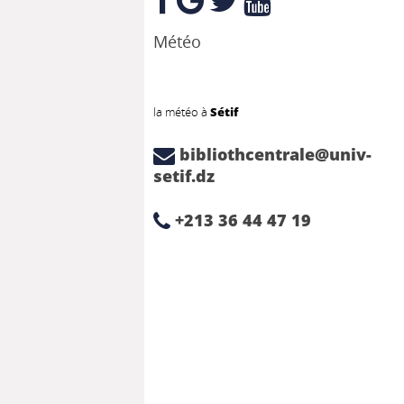
Météo
la météo à
Sétif
bibliothcentrale@univ-
setif.dz
+213 36 44 47 19