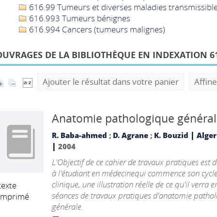
616.99 Tumeurs et diverses maladies transmissibl
616.993 Tumeurs bénignes
616.994 Cancers (tumeurs malignes)
OUVRAGES DE LA BIBLIOTHÈQUE EN INDEXATION 61
Ajouter le résultat dans votre panier
Affine
Anatomie pathologique généra
|
R. Baba-ahmed
;
D. Agrane
;
K. Bouzid
Alger 
|
2004
L'Objectif de ce cahier de travaux pratiques est d
à l'étudiant en médecinequi commence son cycl
clinique, une illustration réelle de ce qu'il verra e
texte
séances de travaux pratiques d'anatomie patho
imprimé
générale.