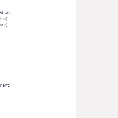
ation
les)
ire)
ment)