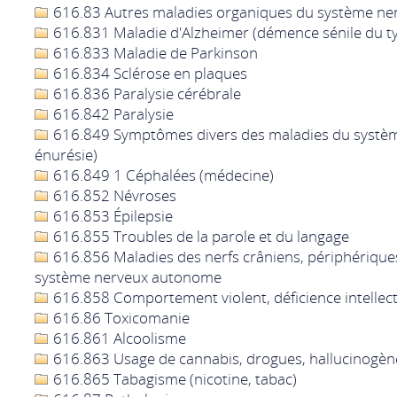
616.83 Autres maladies organiques du système ner
616.831 Maladie d'Alzheimer (démence sénile du t
616.833 Maladie de Parkinson
616.834 Sclérose en plaques
616.836 Paralysie cérébrale
616.842 Paralysie
616.849 Symptômes divers des maladies du systèm
énurésie)
616.849 1 Céphalées (médecine)
616.852 Névroses
616.853 Épilepsie
616.855 Troubles de la parole et du langage
616.856 Maladies des nerfs crâniens, périphériques
système nerveux autonome
616.858 Comportement violent, déficience intellect
616.86 Toxicomanie
616.861 Alcoolisme
616.863 Usage de cannabis, drogues, hallucinogèn
616.865 Tabagisme (nicotine, tabac)