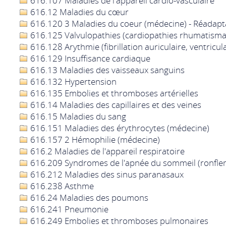
616.107 Maladies de l'appareil cardio-vasculaire
616.12 Maladies du cœur
616.120 3 Maladies du coeur (médecine) - Réadapt
616.125 Valvulopathies (cardiopathies rhumatisma
616.128 Arythmie (fibrillation auriculaire, ventricula
616.129 Insuffisance cardiaque
616.13 Maladies des vaisseaux sanguins
616.132 Hypertension
616.135 Embolies et thromboses artérielles
616.14 Maladies des capillaires et des veines
616.15 Maladies du sang
616.151 Maladies des érythrocytes (médecine)
616.157 2 Hémophilie (médecine)
616.2 Maladies de l'appareil respiratoire
616.209 Syndromes de l'apnée du sommeil (ronfle
616.212 Maladies des sinus paranasaux
616.238 Asthme
616.24 Maladies des poumons
616.241 Pneumonie
616.249 Embolies et thromboses pulmonaires