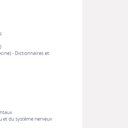
s
)
ine) - Dictionnaires et
entaux
au et du système nerveux