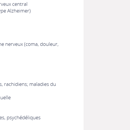
veux central
ype Alzheimer)
e nerveux (coma, douleur,
, rachidiens; maladies du
uelle
es, psychédéliques