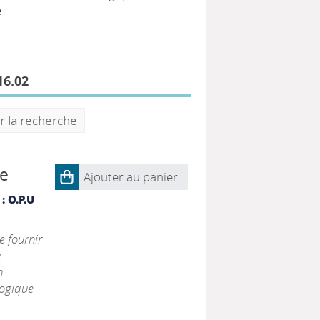
e
6.02
r la recherche
le
Ajouter au panier
: O.P.U
e fournir
e
n
logique