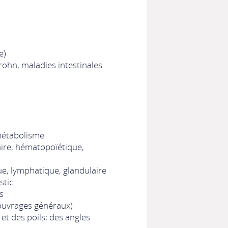
e)
rohn, maladies intestinales
métabolisme
ire, hématopoïétique,
, lymphatique, glandulaire
stic
s
ouvrages généraux)
et des poils; des angles