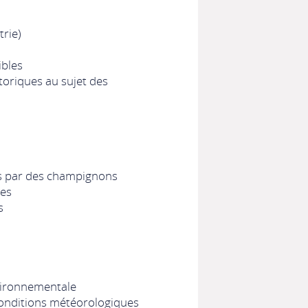
rie)
ibles
oriques au sujet des
s par des champignons
tes
s
vironnementale
conditions météorologiques