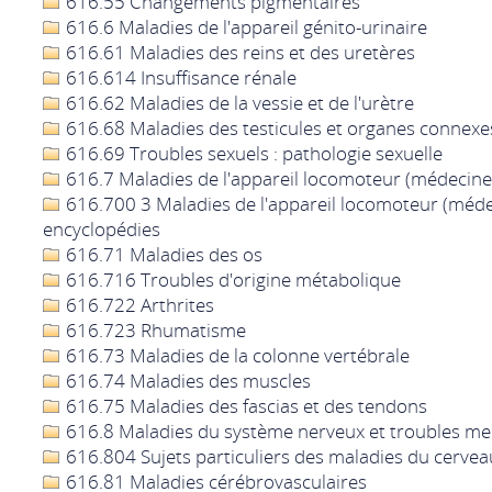
616.55 Changements pigmentaires
616.6 Maladies de l'appareil génito-urinaire
616.61 Maladies des reins et des uretères
616.614 Insuffisance rénale
616.62 Maladies de la vessie et de l'urètre
616.68 Maladies des testicules et organes connexe
616.69 Troubles sexuels : pathologie sexuelle
616.7 Maladies de l'appareil locomoteur (médecine
616.700 3 Maladies de l'appareil locomoteur (médec
encyclopédies
616.71 Maladies des os
616.716 Troubles d'origine métabolique
616.722 Arthrites
616.723 Rhumatisme
616.73 Maladies de la colonne vertébrale
616.74 Maladies des muscles
616.75 Maladies des fascias et des tendons
616.8 Maladies du système nerveux et troubles m
616.804 Sujets particuliers des maladies du cerve
616.81 Maladies cérébrovasculaires