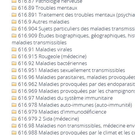
616.87 Pathologie nerveuse
616.89 Troubles mentaux
616.891 Traitement des troubles mentaux (psychiat
616.9 Autres maladies
616.904 Sujets particuliers des maladies transmiss
616.909 Études biographiques, géographiques, hist
maladies transmissibles
616.91 Maladies virales
616.915 Rougeole (médecine)
616.92 Maladies bactériennes
616.951 Maladies sexuellement transmissibles
616.96 Maladies parasitaires, maladies provoquée
616.962 Maladies provoquées par des endoparasi
616.969 Maladies provoquées par les champignon
616.97 Maladies du système immunitaire
616.978 Maladies auto-immunes (auto-immunité)
616.979 Maladies d'immunodéficience
616.979 2 Sida (médecine)
616.98 Maladies non transmissibles, médecine en
616.988 Maladies provoquées par le climat et les 