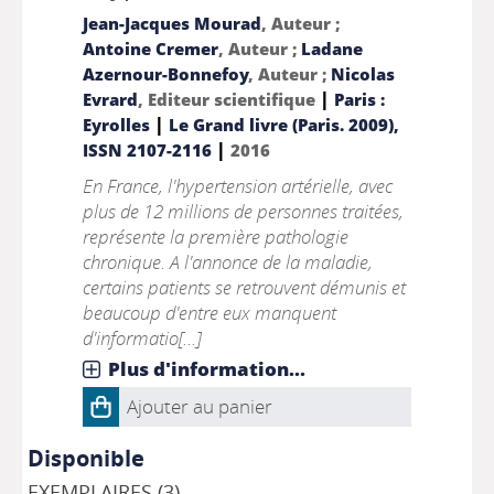
Jean-Jacques Mourad
, Auteur ;
Antoine Cremer
, Auteur ;
Ladane
Azernour-Bonnefoy
, Auteur ;
Nicolas
|
Evrard
, Editeur scientifique
Paris :
|
Eyrolles
Le Grand livre (Paris. 2009),
|
ISSN 2107-2116
2016
En France, l'hypertension artérielle, avec
plus de 12 millions de personnes traitées,
représente la première pathologie
chronique. A l'annonce de la maladie,
certains patients se retrouvent démunis et
beaucoup d'entre eux manquent
d'informatio[...]
Plus d'information...
Ajouter au panier
Disponible
EXEMPLAIRES (3)