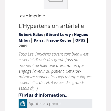
texte imprimé
L'Hypertension artérielle
Robert Haïat
;
Gérard Leroy
;
Hugues
|
|
|
Milon
Paris : Frison-Roche
OPUS
2009
Tous Les Cliniciens savent combien il est
essentiel d'avoir des garde-fous au
moment de fixer une prescription qui
engage l'avenir du patient. Cet Aide-
mémoire contient les clefs thérapeutiques
essentielles de l'HTA issues des grands
essais cl[...]
Plus d'information...
Ajouter au panier