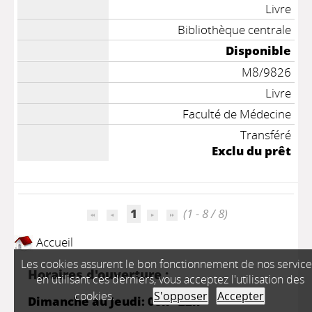
Livre
Bibliothèque centrale
Disponible
M8/9826
Livre
Faculté de Médecine
Transféré
Exclu du prêt
1
(1 - 8 / 8)
Accueil
Les cookies assurent le bon fonctionnement de nos service
Horaires d'ouverture :
en utilisant ces derniers, vous acceptez l'utilisation des
cookies.
S'opposer
Accepter
Dimanche au Jeudi: 08h - 22h