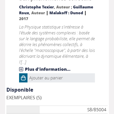
Christophe Texier
, Auteur ;
Guillaume
|
|
Roux
, Auteur
Malakoff : Dunod
2017
La Physique statistique s'intéresse à
l'étude des systèmes complexes : basée
sur le langage probabiliste, elle permet de
décrire les phénomènes collectifs, à
l'échelle "macroscopique", à partir des lois
décrivant la dynamique élémentaire, à
l'[...]
Plus d'information...
Ajouter au panier
Disponible
EXEMPLAIRES (5)
S8/85004