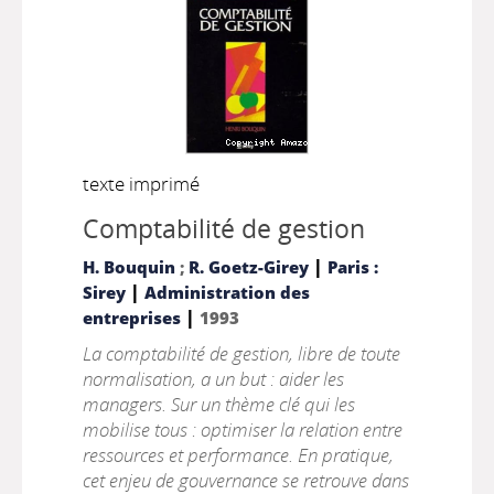
texte imprimé
Comptabilité de gestion
|
H. Bouquin
;
R. Goetz-Girey
Paris :
|
Sirey
Administration des
|
entreprises
1993
La comptabilité de gestion, libre de toute
normalisation, a un but : aider les
managers. Sur un thème clé qui les
mobilise tous : optimiser la relation entre
ressources et performance. En pratique,
cet enjeu de gouvernance se retrouve dans