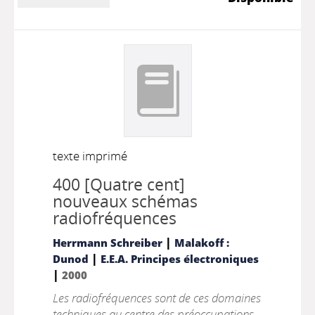
texte imprimé
400 [Quatre cent]
nouveaux schémas
radiofréquences
|
Herrmann Schreiber
Malakoff :
|
Dunod
E.E.A. Principes électroniques
|
2000
Les radiofréquences sont de ces domaines
techniques au centre des préoccupations