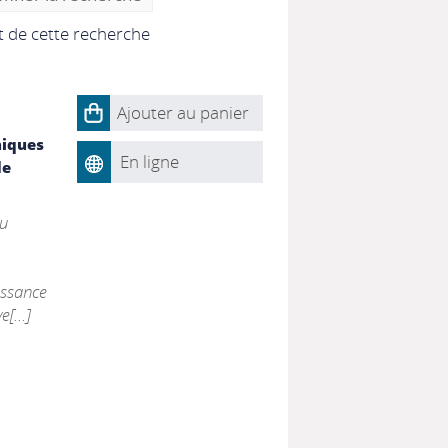
at de cette recherche
Ajouter au panier
niques
En ligne
de
au
issance
[...]