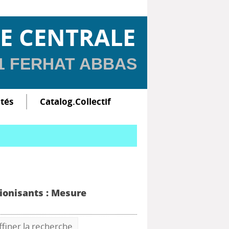
E CENTRALE
 1 FERHAT ABBAS
ltés
Catalog.Collectif
B
 ionisants : Mesure
ffiner la recherche