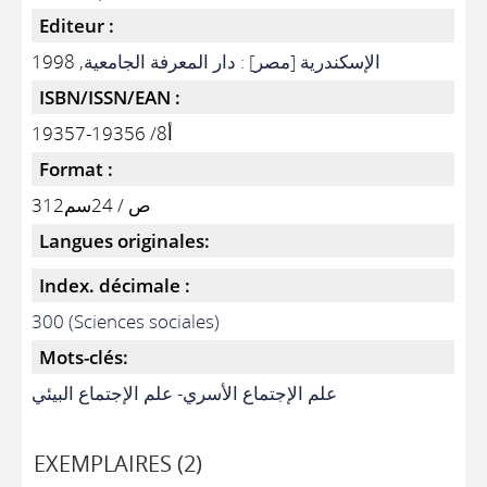
Editeur :
, 1998
الإسكندرية [مصر] : دار المعرفة الجامعية
ISBN/ISSN/EAN :
أ8/ 19356-19357
Format :
312ص / 24سم
Langues originales:
Index. décimale :
300 (Sciences sociales)
Mots-clés:
علم الإجتماع الأسري- علم الإجتماع البيئي
EXEMPLAIRES (2)