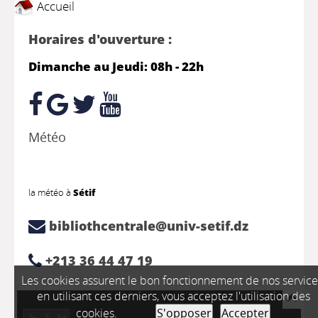
Accueil
Horaires d'ouverture :
Dimanche au Jeudi: 08h - 22h
Météo
la météo à
Sétif
bibliothcentrale@univ-setif.dz
+213 36 44 47 19
Les cookies assurent le bon fonctionnement de nos service
en utilisant ces derniers, vous acceptez l'utilisation des
cookies.
S'opposer
Accepter
A-
A
A+