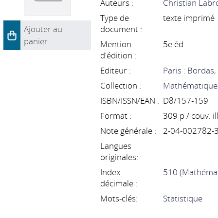
Auteurs :
Christian Labr
Type de
texte imprimé
Ajouter au
document :
panier
Mention
5e éd
d'édition :
Editeur :
Paris : Bordas
Collection :
Mathématiques 
ISBN/ISSN/EAN :
D8/157-159
Format :
309 p / couv. il
Note générale :
2-04-002782-
Langues
originales:
Index.
510 (Mathémat
décimale :
Mots-clés:
Statistique