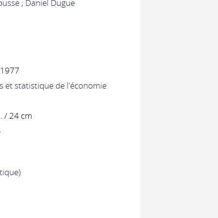
ousse
;
Daniel Dugue
, 1977
et statistique de l'économie
l. / 24 cm
3
ique)