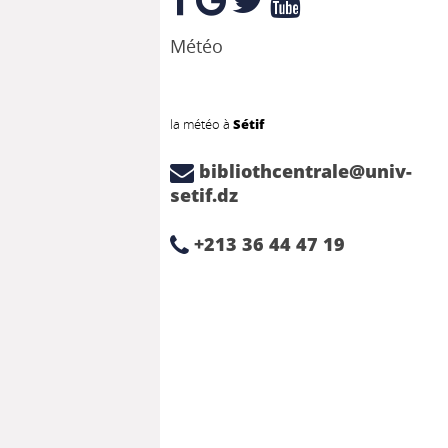
Météo
la météo à
Sétif
bibliothcentrale@univ-
setif.dz
+213 36 44 47 19