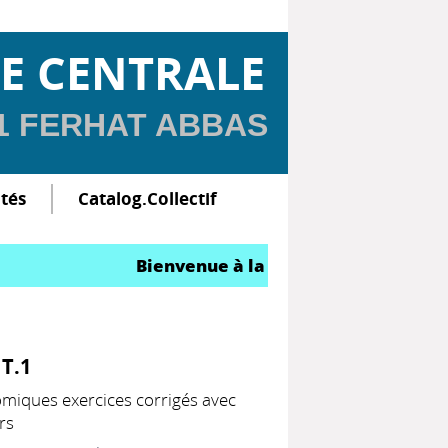
E CENTRALE
 1 FERHAT ABBAS
ltés
Catalog.Collectif
Bienvenue à la Bibliothèque Central
 T.1
miques exercices corrigés avec
rs