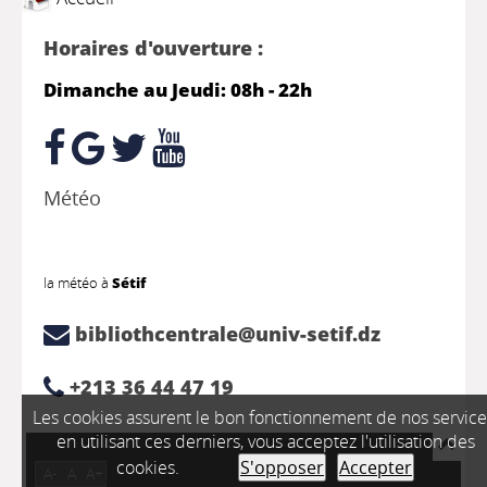
Horaires d'ouverture :
Dimanche au Jeudi: 08h - 22h
Météo
la météo à
Sétif
bibliothcentrale@univ-setif.dz
+213 36 44 47 19
Les cookies assurent le bon fonctionnement de nos service
en utilisant ces derniers, vous acceptez l'utilisation des
cookies.
S'opposer
Accepter
A-
A
A+