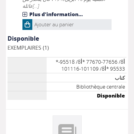
عائلة[...]
Plus d'information...
Ajouter au panier
Disponible
EXEMPLAIRES (1)
*أ8/ 77656-77670 *أ8/ 95518-
95533 *أ8/ 101109-101116
كتاب
Bibliothèque centrale
Disponible