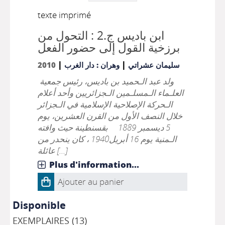
texte imprimé
ابن باديس ج.2 : التحول من
برزخية القول إلى حضور الفعل
|
|
2010
وهران : دار الغرب
سليمان عشراتي
ولد عبد الـحميد بن باديس، رئيس جمعية
العلـماء الـمسلـمين الـجزائريين وأحد أعلام
الـحركة الإصلاحية الإسلامية في الـجزائر
خلال النصف الأول من القرن العشرين، يوم
5 ديسمبر 1889 بقسنطينة حيث وافته
الـمنية يوم 16 أبريل1940 ، كان ينحدر من
عائلة [...]
Plus d'information...
Ajouter au panier
Disponible
EXEMPLAIRES (13)