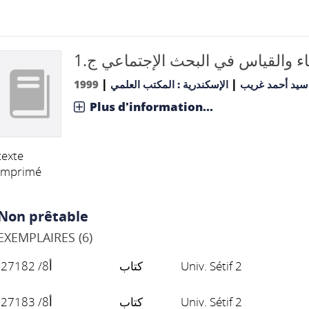
ء والقياس في البحث الإجتماعي ج.1
|
|
1999
الإسكندرية : المكتب العلمي
سيد أحمد غريب
Plus d'information...
texte
imprimé
Non prêtable
EXEMPLAIRES (6)
أ8/ 27182
كتاب
Univ. Sétif 2
أ8/ 27183
كتاب
Univ. Sétif 2