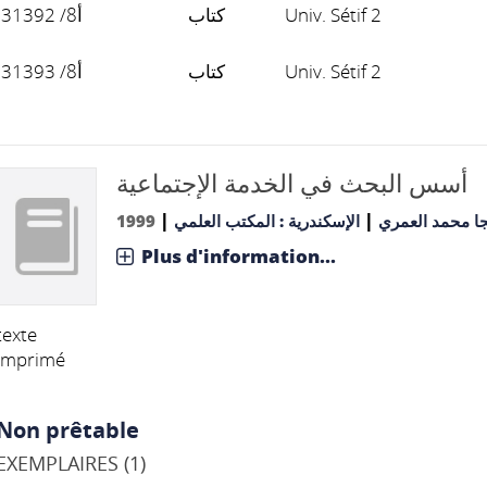
أ8/ 31392
كتاب
Univ. Sétif 2
أ8/ 31393
كتاب
Univ. Sétif 2
أسس البحث في الخدمة الإجتماعية
|
|
1999
الإسكندرية : المكتب العلمي
نجا محمد العمري
Plus d'information...
texte
imprimé
Non prêtable
EXEMPLAIRES (1)