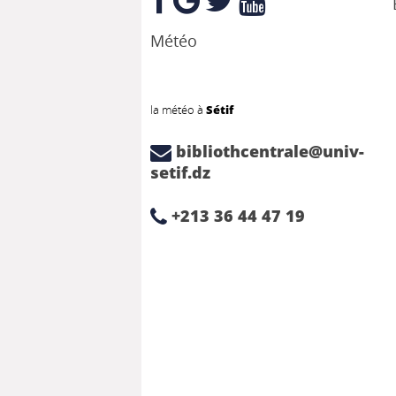
Météo
la météo à
Sétif
bibliothcentrale@univ-
setif.dz
+213 36 44 47 19