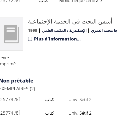
أ8/ 25772
كتاب
Bibliothèque centrale
أسس البحث في الخدمة الإجتماعية
|
|
1999
الإسكندرية : المكتب العلمي
نجا محمد العمري
Plus d'information...
texte
imprimé
Non prêtable
EXEMPLAIRES (2)
أ8/ 25773
كتاب
Univ. Sétif 2
أ8/ 25774
كتاب
Univ. Sétif 2