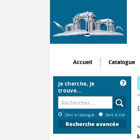
Accueil
Catalogue
Je cherche, je
trouve...
>
Dans le catalogue
Dans le site
Recherche avancée
ي
l