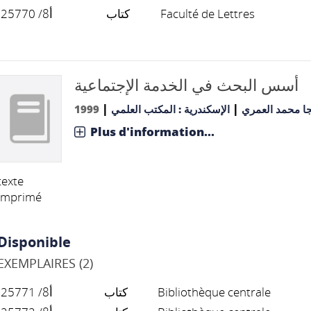
أ8/ 25770
كتاب
Faculté de Lettres
أسس البحث في الخدمة الإجتماعية
|
|
1999
الإسكندرية : المكتب العلمي
نجا محمد العمري
Plus d'information...
texte
imprimé
Disponible
EXEMPLAIRES (2)
أ8/ 25771
كتاب
Bibliothèque centrale