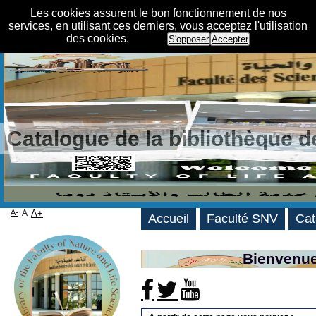
Les cookies assurent le bon fonctionnement de nos
services, en utilisant ces derniers, vous acceptez l'utilisation
des cookies.
S'opposer
Accepter
Catalogue de la bibliothèque 
A-
A
A+
Accueil
Faculté SNV
Cat
Bienvenue