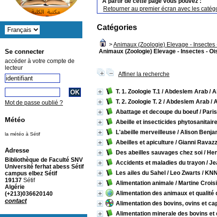
A partir de cette page vous pouvez :
Retourner au premier écran avec les catégo
Catégories
>
Animaux (Zoologie) Elevage - Insectes -
Animaux (Zoologie) Elevage - Insectes - Oi
Se connecter
accéder à votre compte de
lecteur
Affiner la recherche
T. 1. Zoologie T.1
/ Abdeslem Arab
/ A
T. 2. Zoologie T. 2
/ Abdeslem Arab
/ 
Mot de passe oublié ?
Abattage et decoupe du boeuf
/ Pari
Météo
Abeille et insecticides phytosanitair
L'abeille merveilleuse
/ Alison Benja
la météo à Sétif
Abeilles et apiculture
/ Gianni Ravazz
Adresse
Des abeilles sauvages chez soi
/ Hen
Bibliothèque de Faculté SNV
Accidents et maladies du trayon
/ Je
Université ferhat abess Sétif
Les ailes du Sahel
/ Leo Zwarts
/ KNN
campus elbez Sétif
19137
Sétif
Alimentation animale
/ Martine Crois
Algérie
Alimentation des animaux et qualité 
(+213)036620140
contact
Alimentation des bovins, ovins et ca
Alimentation minerale des bovins et