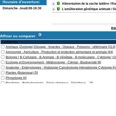
Houraire d'ouverture:
Alimentation de la vache laitière
/ Ro
Dimanche- Jeudi:08-16:30
L'amélioration génétique animale
/ G
Bib
Affiner ou comparer
Catégories
Animaux (Zoologie) Elevage - Insectes - Oiseaux - Poissons - vétérinaire
[313]
Agronomie - Agriculture - Production et protection alimentaire et animale
[44]
Biologie ( B-Cellulaire - B-Animale - B-Végétale - B-moléculaire - Cytologie )
[2
Ecologie et Environnement - Météorologie - Clémat - Biodiversité
[8]
Anatomie - Embryologies - Histologie-Cancérologie-Hématologie-Cytologie-P
Plantes (Botanique)
[5]
Physiologie
[4]
Biochimie - Biotechnologie - Génie chimique - Génétique ...
[3]
Microbiologie - Bactériologie -Parasitologie- Toxicologie-Virologie
[3]
Bio-informatique - Biostatistiques - Biomathématique - Mathématique - Inform
Hydraulique - L' Eau
[1]
Immunologie - Maladies infectieuses - Maladies respiratoires - Ergonomie - N
Localisation
Bibliothèque SNV
[312]