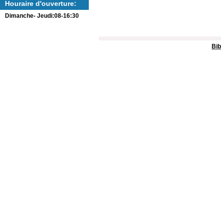
Houraire d'ouverture:
Dimanche- Jeudi:08-16:30
Bib