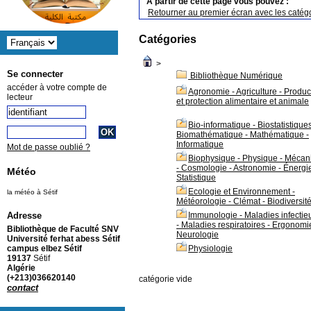
A partir de cette page vous pouvez :
Retourner au premier écran avec les catégo
Catégories
>
Se connecter
Bibliothèque Numérique
accéder à votre compte de
Agronomie - Agriculture - Produc
lecteur
et protection alimentaire et animale
Bio-informatique - Biostatistiques
Biomathématique - Mathématique -
Informatique
Mot de passe oublié ?
Biophysique - Physique - Mécan
- Cosmologie - Astronomie - Énergi
Météo
Statistique
Ecologie et Environnement -
la météo à Sétif
Météorologie - Clémat - Biodiversit
Immunologie - Maladies infectie
Adresse
- Maladies respiratoires - Ergonomi
Bibliothèque de Faculté SNV
Neurologie
Université ferhat abess Sétif
Physiologie
campus elbez Sétif
19137
Sétif
Algérie
(+213)036620140
catégorie vide
contact