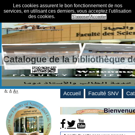
Les cookies assurent le bon fonctionnement de nos
services, en utilisant ces derniers, vous acceptez l'utilisation
des cookies.
S'opposer
Accepter
Catalogue de la bibliothèque 
A-
A
A+
Accueil
Faculté SNV
Cat
Bienvenue