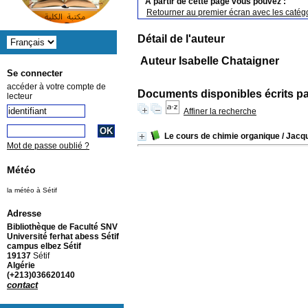
A partir de cette page vous pouvez :
Retourner au premier écran avec les catégo
Détail de l'auteur
Auteur Isabelle Chataigner
Se connecter
accéder à votre compte de
Documents disponibles écrits pa
lecteur
Affiner la recherche
Le cours de chimie organique
/ Jacq
Mot de passe oublié ?
Météo
la météo à Sétif
Adresse
Bibliothèque de Faculté SNV
Université ferhat abess Sétif
campus elbez Sétif
19137
Sétif
Algérie
(+213)036620140
contact