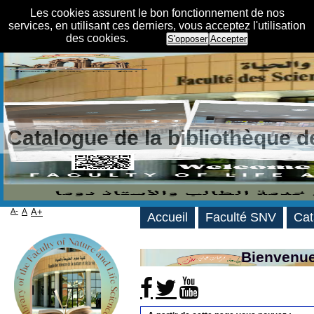
Les cookies assurent le bon fonctionnement de nos
services, en utilisant ces derniers, vous acceptez l'utilisation
des cookies.
S'opposer
Accepter
Catalogue de la bibliothèque 
A-
A
A+
Accueil
Faculté SNV
Cat
Bienvenue