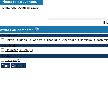
Houraire d'ouverture:
Dimanche- Jeudi:08-16:30
Bib
Affiner ou comparer
Catégories
Chimie ( Organique -Générale- Théorique - Analytique -Quantique - Géochimie
Localisation
Bibliothèque SNV
[1]
Section
Français
[1]