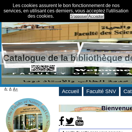
Les cookies assurent le bon fonctionnement de nos
services, en utilisant ces derniers, vous acceptez l'utilisation
des cookies.
S'opposer
Accepter
Catalogue de la bibliothèque 
A-
A
A+
Accueil
Faculté SNV
Cat
Bienvenue