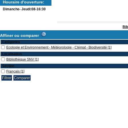
Houraire d'ouverture:
Dimanche- Jeudi:08-16:30
Bib
Affiner ou comparer
Catégories
Ecologie et Environnement - Météorologie - Clémat - Biodiversité
[1]
Localisation
Bibliothèque SNV
[1]
Section
Français
[1]