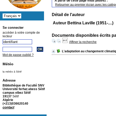
A partir de cette page vous pouvez :
Retourner au premier écran avec les catégo
Détail de l'auteur
Auteur Bettina Laville (1951-....)
Se connecter
accéder à votre compte de
Documents disponibles écrits pa
lecteur
Affiner la recherche
L'adaptation au changement climati
Mot de passe oublié ?
Météo
la météo à Sétif
Adresse
Bibliothèque de Faculté SNV
Université ferhat abess Sétif
campus elbez Sétif
19137
Sétif
Algérie
(+213)036620140
contact