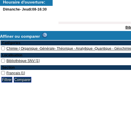
Houraire d'ouverture:
Dimanche- Jeudi:08-16:30
Bib
Affiner ou comparer
Catégories
Chimie ( Organique -Générale- Théorique - Analytique -Quantique - Géochimie
Localisation
Bibliothèque SNV
[1]
Section
Français
[1]