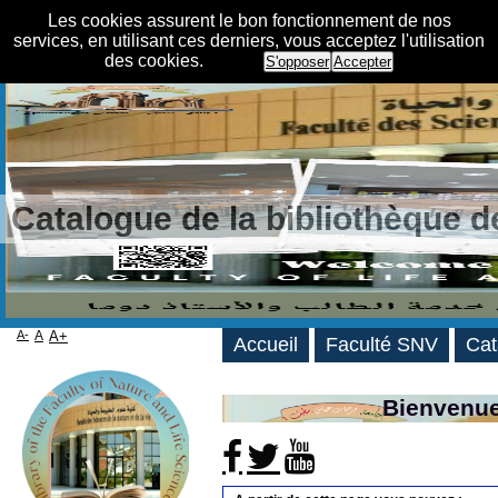
Les cookies assurent le bon fonctionnement de nos
services, en utilisant ces derniers, vous acceptez l'utilisation
des cookies.
S'opposer
Accepter
Catalogue de la bibliothèque 
A-
A
A+
Accueil
Faculté SNV
Cat
Bienvenue