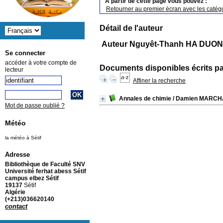
A partir de cette page vous pouvez :
Retourner au premier écran avec les catégo
Détail de l'auteur
Auteur Nguyêt-Thanh HA DUO
Se connecter
accéder à votre compte de
Documents disponibles écrits pa
lecteur
Affiner la recherche
Annales de chimie
/ Damien MARCH
Mot de passe oublié ?
Météo
la météo à Sétif
Adresse
Bibliothèque de Faculté SNV
Université ferhat abess Sétif
campus elbez Sétif
19137
Sétif
Algérie
(+213)036620140
contact